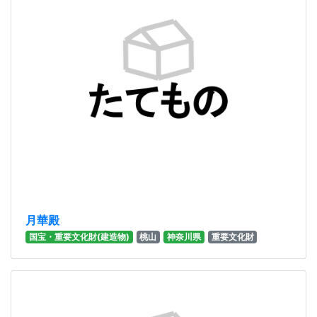
月華殿
国宝・重要文化財(建造物)
桃山
神奈川県
重要文化財