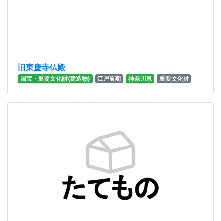
旧東慶寺仏殿
国宝・重要文化財(建造物)
江戸前期
神奈川県
重要文化財