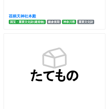
荏柄天神社本殿
国宝・重要文化財(建造物)
鎌倉後期
神奈川県
重要文化財