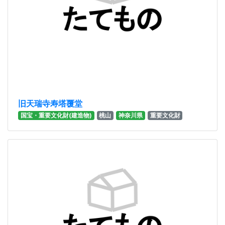
旧天瑞寺寿塔覆堂
国宝・重要文化財(建造物)
桃山
神奈川県
重要文化財