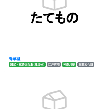
春草廬
国宝・重要文化財(建造物)
江戸前期
神奈川県
重要文化財