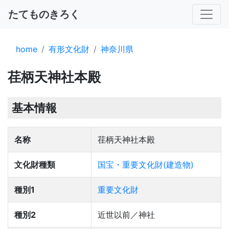
たてものきろく
home
有形文化財
神奈川県
荏柄天神社本殿
基本情報
名称
荏柄天神社本殿
文化財種類
国宝・重要文化財(建造物)
種別1
重要文化財
種別2
近世以前／神社