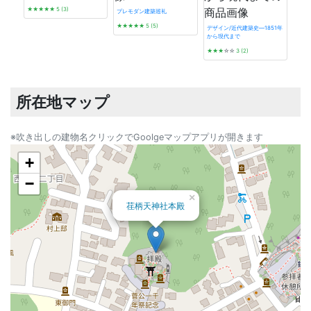
★★★★★
5 (3)
プレモダン建築巡礼
★★★★★
5 (5)
デザイン/近代建築史―1851年
から現代まで
発掘 t
★★★
☆☆
3 (2)
☆☆
所在地マップ
※吹き出しの建物名クリックでGoolgeマップアプリが開きます
+
−
×
荏柄天神社本殿