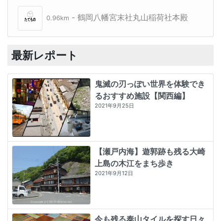
- 鶴岡八幡宮末社丸山稲荷社本殿
0.96km
最新レポート
鬼滅の刃っぽい世界を体験でき
るおすすめ施設【関西編】
2021年9月25日
【瀬戸内海】遊郭跡も残る大崎
上島の木江をまち歩き
2021年9月12日
今も残る泰山タイルを探す日々