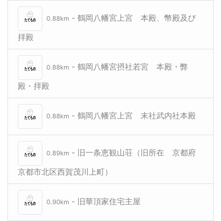
- 鶴岡八幡宮上宮 本殿、幣殿及び
0.88km
拝殿
- 鶴岡八幡宮摂社若宮 本殿・弊
0.88km
殿・拝殿
- 鶴岡八幡宮上宮 末社武内社本殿
0.88km
- 旧一条恵観山荘（旧所在 京都府
0.89km
京都市北区西賀茂川上町）
- 旧華頂家住宅主屋
0.90km