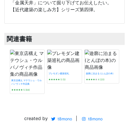
「金属天井」について掘り下げてお伝えしたい。
【近代建築の楽しみ方】シリーズ第四弾。
関連書籍
プレモダン建築巡礼
遊廓に泊まる (とんぼの本)
★★★★★
5 (5)
★★★★
☆
4 (20)
東京店構え マテウシュ・ウル
バノヴィチ作品集
デザイ
★★★★★
5 (84)
から
★★
created by
|
t8mono
t8mono