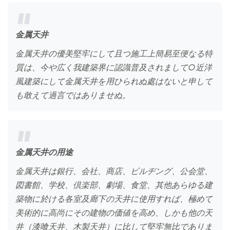
金属天井
金属天井の優美堅牢にして且つ施工上簡易至便なる特
質は、今や広く我建築界に認識普及されまして○近洋
風建築にして金属天井を用ひられぬ處はないと申して
も敢えて過言ではありませぬ。
金属天井の用途
金属天井は銀行、会社、商店、ビルヂング、公会堂、
図書館、学校、倶楽部、劇場、食堂、其他あらゆる建
築物に於ける各室及廊下の天井に使用すれば、極めて
美術的に高尚にその建物の価値を高め、しかも他の天
井（漆喰天井、木製天井）に比して堅牢無比でありま