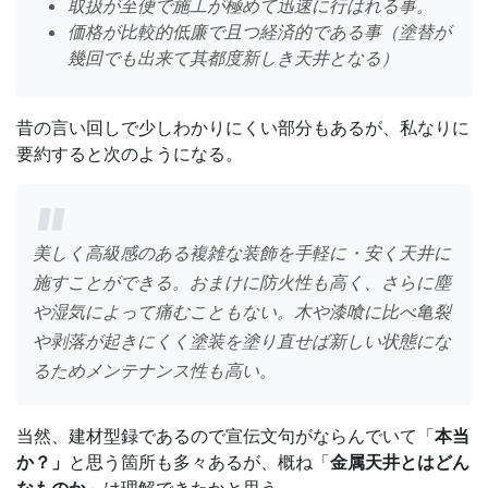
取扱が至便で施工が極めて迅速に行はれる事。
価格が比較的低廉で且つ経済的である事（塗替が
幾回でも出来て其都度新しき天井となる）
昔の言い回しで少しわかりにくい部分もあるが、私なりに
要約すると次のようになる。
美しく高級感のある複雑な装飾を手軽に・安く天井に
施すことができる。おまけに防火性も高く、さらに塵
や湿気によって痛むこともない。木や漆喰に比べ亀裂
や剥落が起きにくく塗装を塗り直せば新しい状態にな
るためメンテナンス性も高い。
当然、建材型録であるので宣伝文句がならんでいて「
本当
か？」
と思う箇所も多々あるが、概ね「
金属天井とはどん