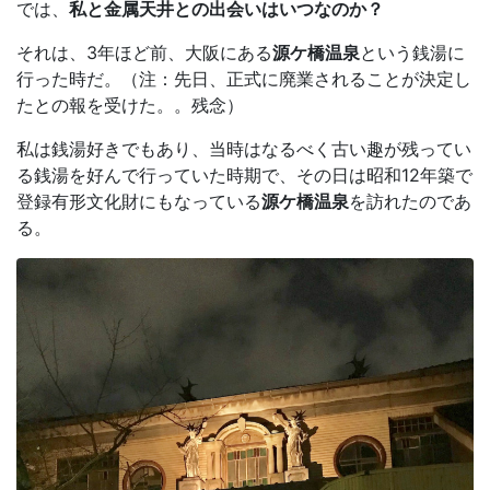
では、
私と金属天井との出会いはいつなのか？
それは、3年ほど前、大阪にある
源ケ橋温泉
という銭湯に
行った時だ。（注：先日、正式に廃業されることが決定し
たとの報を受けた。。残念）
私は銭湯好きでもあり、当時はなるべく古い趣が残ってい
る銭湯を好んで行っていた時期で、その日は昭和12年築で
登録有形文化財にもなっている
源ケ橋温泉
を訪れたのであ
る。