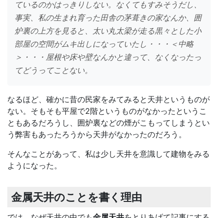
ているのかはっきりしない。なくてもすみそうだし、
事実、私の生まれ育った田舎の茅葺きの家なんか、囲
炉裏の上方を見ると、太い丸太梁が走る黒々とした小
部屋の空間がムキ出しになっていたし・・・＜中略
＞・・・屋根や床や壁なんかと違って、なくなったっ
てどうってことない。
なるほど、確かに昔の民家をみてみると天井というものが
ない。そもそも平屋で2階というものがなかったというこ
ともあるだろうし、囲炉裏などの煙がこもってしまうとい
う弊害もあったろうから天井がなかったのだろう。
そんなことがあって、私は少し天井を意識して建物をみる
ようになった。
金属天井のことを書く理由
では、なぜ天井の中でも
金属天井
をとりあげて記事にする