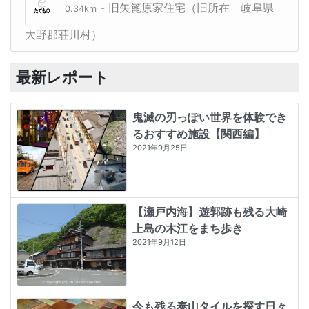
- 旧矢篦原家住宅（旧所在 岐阜県
0.34km
大野郡荘川村）
最新レポート
鬼滅の刃っぽい世界を体験でき
るおすすめ施設【関西編】
2021年9月25日
【瀬戸内海】遊郭跡も残る大崎
上島の木江をまち歩き
2021年9月12日
今も残る泰山タイルを探す日々