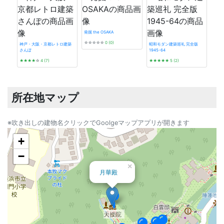
発掘 the OSAKA
☆☆☆☆☆
0 (0)
神戸・大阪・京都レトロ建築
昭和モダン建築巡礼 完全版
さんぽ
1945-64
タイ
★★★★
☆
4 (7)
★★★★★
5 (2)
☆☆
所在地マップ
※吹き出しの建物名クリックでGoolgeマップアプリが開きます
+
−
×
月華殿
天授院