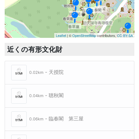
臨春閣
臨春閣
臨春閣
聴秋閣
旧天瑞寺寿塔覆堂
春草廬
Leaflet
| ©
OpenStreetMap
contributors,
CC-BY-SA
旧燈明寺
近くの有形文化財
- 天授院
0.02km
旧東慶
- 聴秋閣
0.04km
- 臨春閣 第三屋
0.06km