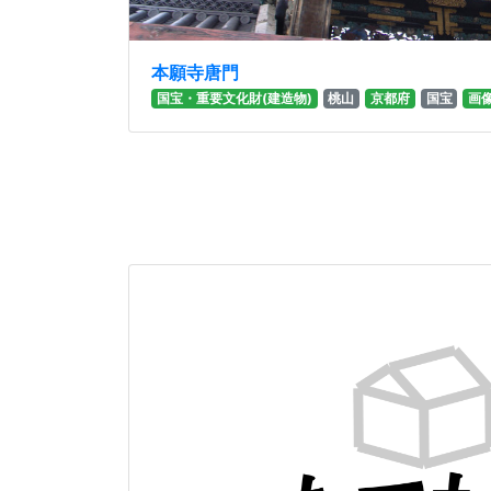
本願寺唐門
国宝・重要文化財(建造物)
桃山
京都府
国宝
画