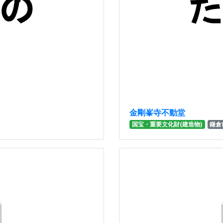
金剛峯寺不動堂
国宝・重要文化財(建造物)
鎌倉