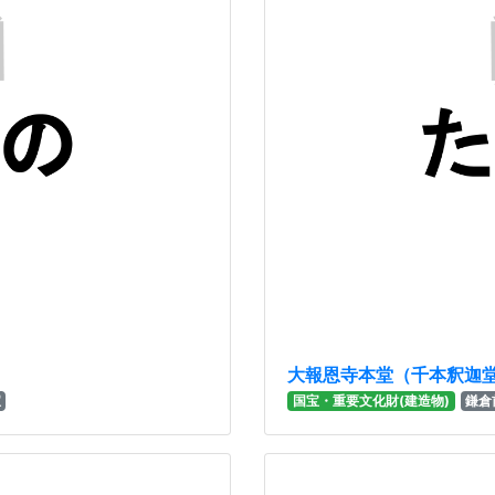
大報恩寺本堂（千本釈迦
宝
国宝・重要文化財(建造物)
鎌倉