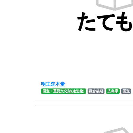
明王院本堂
国宝・重要文化財(建造物)
鎌倉後期
広島県
国宝