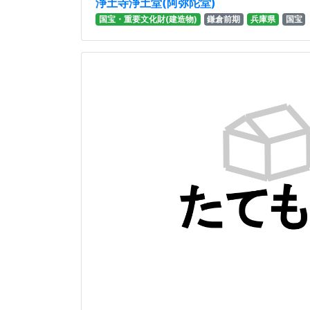
浄土寺浄土堂(阿弥陀堂)
国宝・重要文化財(建造物)
鎌倉前期
兵庫県
国宝