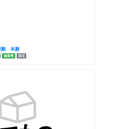
拝殿 本殿
滋賀県
国宝