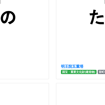
明王院五重塔
国宝・重要文化財(建造物)
室町