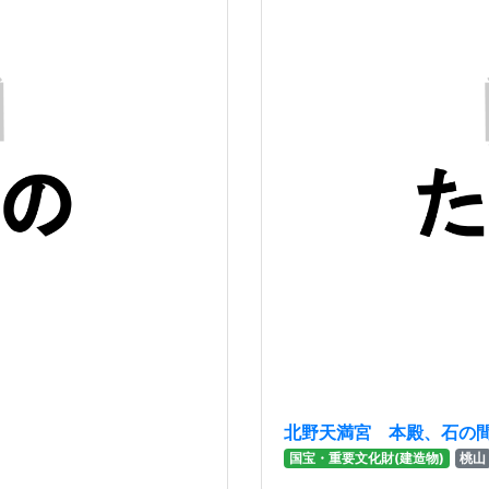
北野天満宮 本殿、石の
国宝・重要文化財(建造物)
桃山