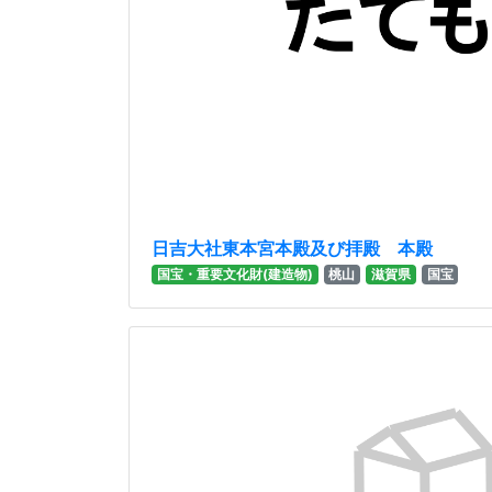
日吉大社東本宮本殿及び拝殿 本殿
国宝・重要文化財(建造物)
桃山
滋賀県
国宝