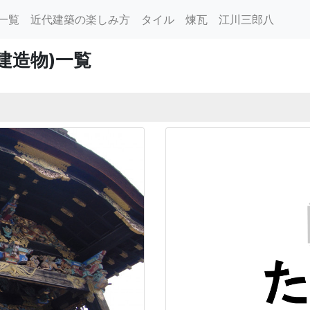
一覧
近代建築の楽しみ方
タイル
煉瓦
江川三郎八
建造物)一覧