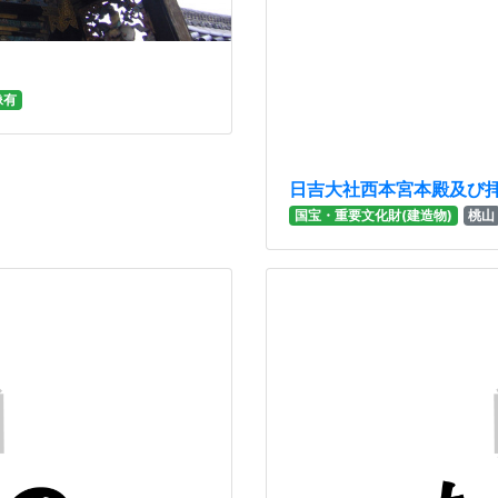
像有
日吉大社西本宮本殿及び
国宝・重要文化財(建造物)
桃山