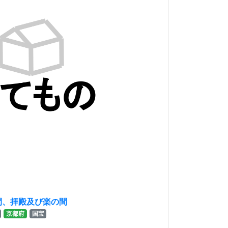
間、拝殿及び楽の間
京都府
国宝