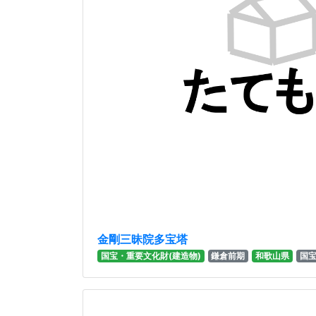
金剛三昧院多宝塔
国宝・重要文化財(建造物)
鎌倉前期
和歌山県
国