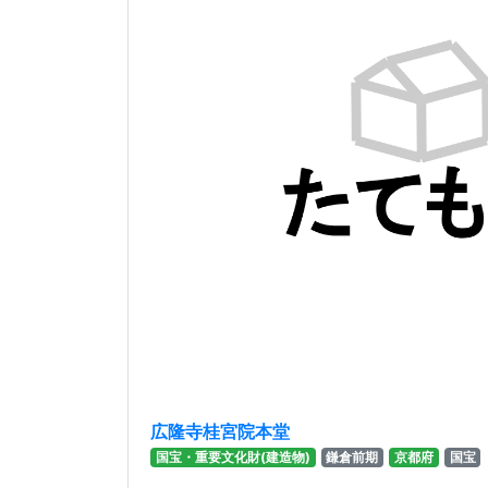
広隆寺桂宮院本堂
国宝・重要文化財(建造物)
鎌倉前期
京都府
国宝