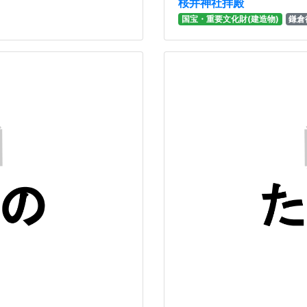
桜井神社拝殿
国宝・重要文化財(建造物)
鎌倉