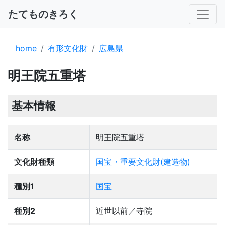
たてものきろく
home
有形文化財
広島県
明王院五重塔
基本情報
名称
明王院五重塔
文化財種類
国宝・重要文化財(建造物)
種別1
国宝
種別2
近世以前／寺院