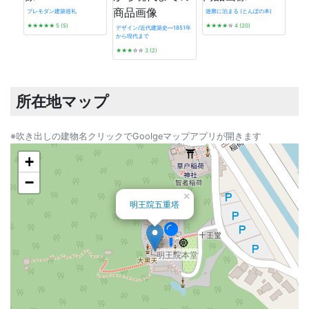
プレモダン建築巡礼
遊廓に泊まる (とんぼの本)
★★★★★
5 (5)
★★★★
☆
4 (20)
デザイン/近代建築史―1851年
福山市旧佐波浄水場配水池
福山市旧佐波浄水場浄水井上屋
から現代まで
看板
★★★
☆☆
3 (2)
★★
所在地マップ
※吹き出しの建物名クリックでGoolgeマップアプリが開きます
+
−
×
明王院五重塔
明王院本堂