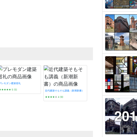
プレモダン建築巡礼
★★★★★
5 (5)
近代建築そもそも講義（新潮新書）
★★★★
☆
4 (9)
デザイン/近代建築史―1851年から現
代まで
★★★
☆☆
3 (2)