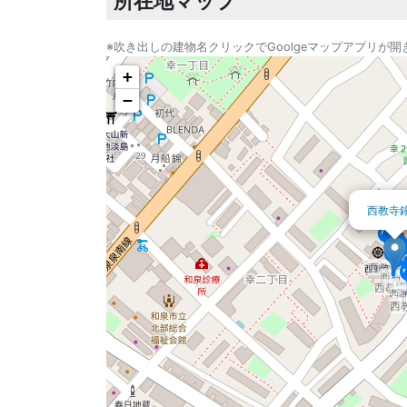
所在地マップ
※吹き出しの建物名クリックでGoolgeマップアプリが開
+
−
西教寺
西教寺
西教
西
西教寺
西
西