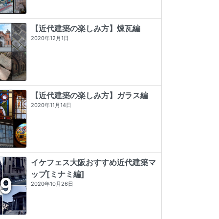
【近代建築の楽しみ方】煉瓦編
2020年12月1日
【近代建築の楽しみ方】ガラス編
2020年11月14日
イケフェス大阪おすすめ近代建築マ
ップ[ミナミ編]
東京店構え マテウシュ・ウルバノヴ
遊廓に泊まる (とんぼの本)
タイル建築探訪
2020年10月26日
ィチ作品集
★★★★
☆
4 (20)
☆☆☆☆☆
0 (0)
★★★★★
5 (84)