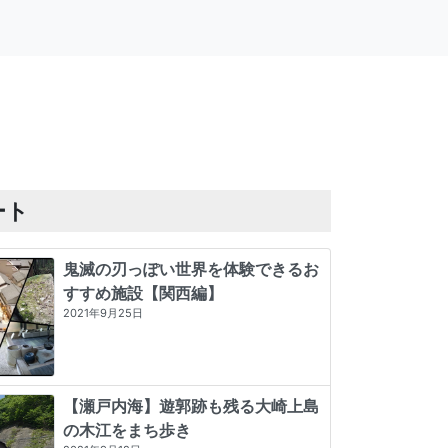
ート
鬼滅の刃っぽい世界を体験できるお
すすめ施設【関西編】
2021年9月25日
【瀬戸内海】遊郭跡も残る大崎上島
の木江をまち歩き