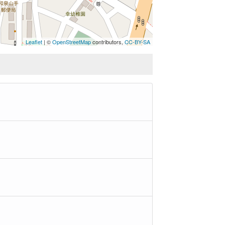
Leaflet
| ©
OpenStreetMap
contributors,
CC-BY-SA