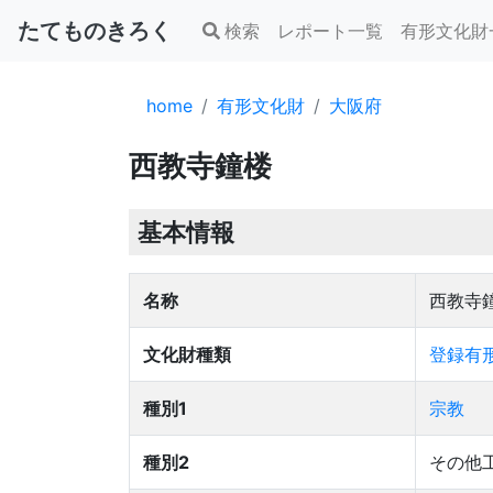
たてものきろく
検索
レポート一覧
有形文化財
home
有形文化財
大阪府
西教寺鐘楼
基本情報
名称
西教寺
文化財種類
登録有形
種別1
宗教
種別2
その他