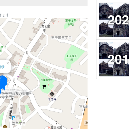
きます
×
鐘楼
上書院
寺本堂
教寺経蔵
西教寺北門
西教寺太鼓楼
式台玄関及び書院
西教寺大門及び築地塀
教寺手水屋
西教寺門柱及び鉄柵
教寺東門