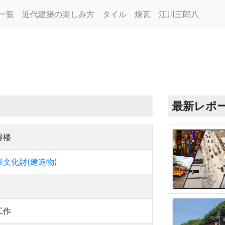
一覧
近代建築の楽しみ方
タイル
煉瓦
江川三郎八
最新レポ
鐘楼
文化財(建造物)
工作