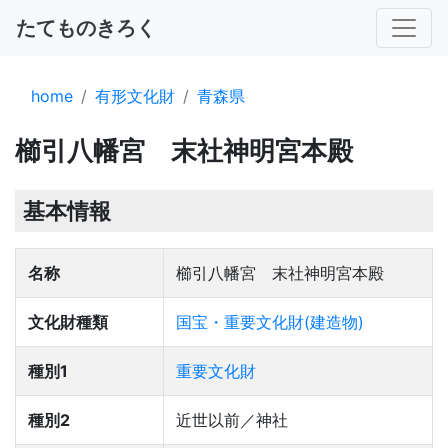
たてものきろく
home
有形文化財
青森県
櫛引八幡宮 末社神明宮本殿
基本情報
名称
櫛引八幡宮 末社神明宮本殿
文化財種類
国宝・重要文化財(建造物)
種別1
重要文化財
種別2
近世以前／神社