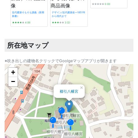
☆☆☆☆☆
0 (0)
近代建築そもそも講義（新潮
デザイン/近代建築史―1851年
新書）
から現代まで
プレ
★★★★
☆
4 (9)
★★★
☆☆
3 (2)
★★
所在地マップ
※吹き出しの建物名クリックでGoolgeマップアプリが開きます
+
−
×
櫛引八幡宮
櫛引八幡宮
櫛引八幡宮
櫛引八幡宮
櫛引八幡宮