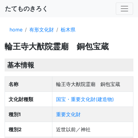
たてものきろく
home
有形文化財
栃木県
輪王寺大猷院霊廟 銅包宝蔵
基本情報
名称
輪王寺大猷院霊廟 銅包宝蔵
文化財種類
国宝・重要文化財(建造物)
種別1
重要文化財
種別2
近世以前／神社