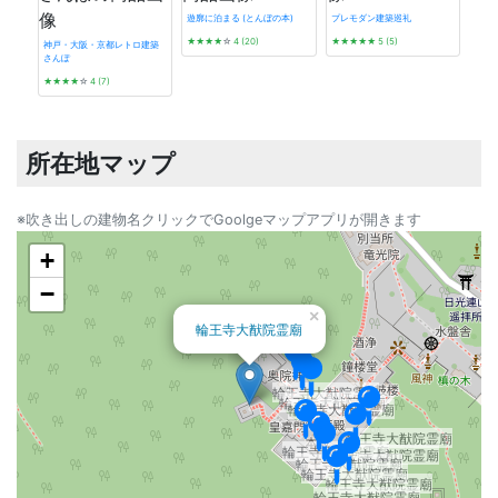
遊廓に泊まる (とんぼの本)
プレモダン建築巡礼
★★★★
☆
4 (20)
★★★★★
5 (5)
神戸・大阪・京都レトロ建築
さんぽ
看板
★★★★
☆
4 (7)
★★
所在地マップ
※吹き出しの建物名クリックでGoolgeマップアプリが開きます
+
−
×
輪王寺大猷院霊廟
輪王寺大猷院霊廟
輪王寺大猷院霊廟
輪王寺大猷院霊廟
輪王寺大猷院霊廟
輪王寺大猷院霊廟
輪王寺大猷院霊廟
輪王寺大猷院霊廟
輪王寺大猷院霊廟
輪王寺大猷院霊廟
輪王寺大猷院霊廟