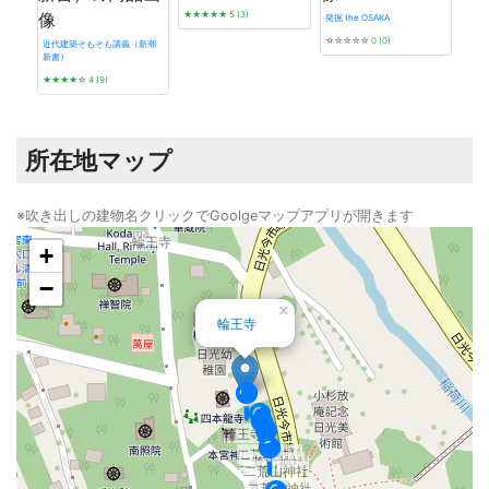
★★★★★
5 (3)
発掘 the OSAKA
☆☆☆☆☆
0 (0)
近代建築そもそも講義（新潮
新書）
昭和
★★★★
☆
4 (9)
1945
★★
所在地マップ
※吹き出しの建物名クリックでGoolgeマップアプリが開きます
輪王寺
+
−
×
輪王寺
輪王寺
二荒山神社
二荒山神社
二荒山神社
二荒山神社