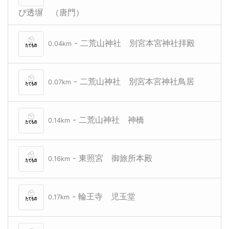
び透塀 （唐門）
- 二荒山神社 別宮本宮神社拝殿
0.04km
- 二荒山神社 別宮本宮神社鳥居
0.07km
- 二荒山神社 神橋
0.14km
- 東照宮 御旅所本殿
0.16km
- 輪王寺 児玉堂
0.17km