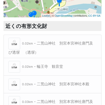
二荒山神社
Leaflet
| ©
OpenStreetMap
contributors,
CC-BY-SA
東照宮
東照宮
近くの有形文化財
二荒山神社
- 二荒山神社 別宮本宮神社唐門及
0.02km
び透塀 （透塀）
- 輪王寺 観音堂
0.02km
- 二荒山神社 別宮本宮神社本殿
0.02km
- 二荒山神社 別宮本宮神社唐門及
0.03km