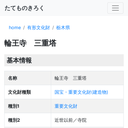
たてものきろく
home
有形文化財
栃木県
輪王寺 三重塔
基本情報
名称
輪王寺 三重塔
文化財種類
国宝・重要文化財(建造物)
種別1
重要文化財
種別2
近世以前／寺院