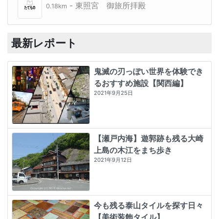
- 東照宮 御旅所拝殿
0.18km
最新レポート
鬼滅の刃っぽい世界を体験でき
るおすすめ施設【関西編】
2021年9月25日
【瀬戸内海】遊郭跡も残る大崎
上島の木江をまち歩き
2021年9月12日
今も残る泰山タイルを探す日々
【美術装飾タイル】