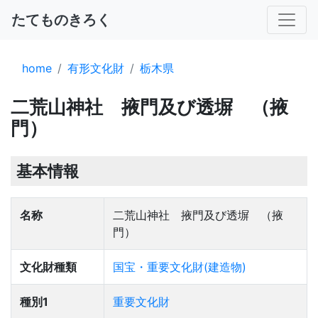
たてものきろく
home
有形文化財
栃木県
二荒山神社 掖門及び透塀 （掖
門）
基本情報
名称
二荒山神社 掖門及び透塀 （掖
門）
文化財種類
国宝・重要文化財(建造物)
種別1
重要文化財