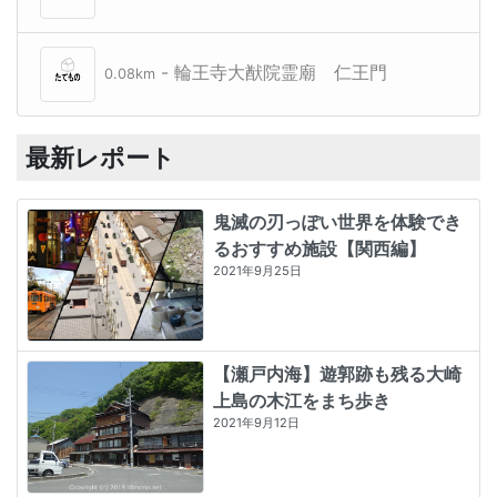
- 輪王寺大猷院霊廟 仁王門
0.08km
最新レポート
鬼滅の刃っぽい世界を体験でき
るおすすめ施設【関西編】
2021年9月25日
【瀬戸内海】遊郭跡も残る大崎
上島の木江をまち歩き
2021年9月12日