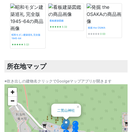
看板建築図鑑
★★★★★
5 (3)
発掘 the OSAKA
☆☆☆☆☆
0 (0)
昭和モダン建築巡礼 完全版
1945-64
神戸
★★★★★
5 (2)
さん
★★
所在地マップ
※吹き出しの建物名クリックでGoolgeマップアプリが開きます
+
−
×
二荒山神社