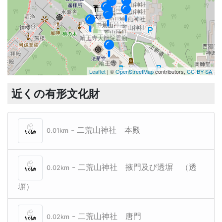
二荒山神社
二荒山神社
二荒山神社
二荒山神社
二荒山神社
二荒山神社
二荒山神社
二荒山神社
輪王寺大猷院霊廟
輪王寺
Leaflet
| ©
OpenStreetMap
contributors,
CC-BY-SA
近くの有形文化財
- 二荒山神社 本殿
0.01km
- 二荒山神社 掖門及び透塀 （透
0.02km
塀）
- 二荒山神社 唐門
0.02km