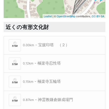
Leaflet
| ©
OpenStreetMap
contributors,
CC-BY-SA
近くの有形文化財
- 宝篋印塔 （２）
0.00km
- 極楽寺忍性塔
0.12km
- 極楽寺五輪塔
0.15km
- 神霊教鎌倉錬成場門
0.87km