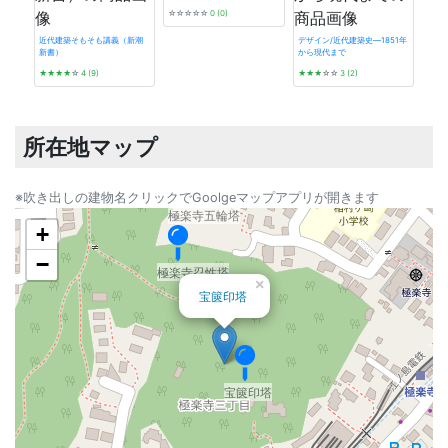
☆☆☆☆☆
0 (0)
近代建築そもそも講義（新潮
デザイン/近代建築史―1851年
新書）
から現代まで
東京
★★★★
☆
4 (9)
★★★
☆☆
3 (2)
バノ
★★
所在地マップ
※吹き出しの建物名クリックでGoolgeマップアプリが開きます
極楽寺五輪塔
+
−
極楽寺忍性塔
×
宝篋印塔
宝篋印塔