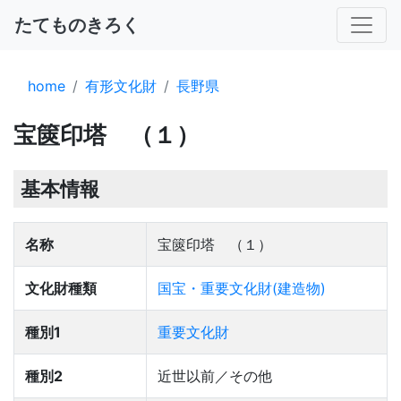
たてものきろく
home
有形文化財
長野県
宝篋印塔 （１）
基本情報
名称
宝篋印塔 （１）
文化財種類
国宝・重要文化財(建造物)
種別1
重要文化財
種別2
近世以前／その他