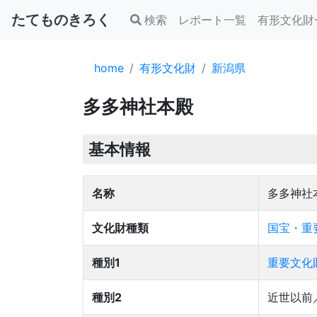
たてものきろく
検索
レポート一覧
有形文化財
home
有形文化財
新潟県
多多神社本殿
基本情報
名称
多多神社
文化財種類
国宝・重
種別1
重要文化
種別2
近世以前