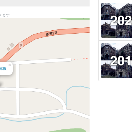
きます
×
本殿