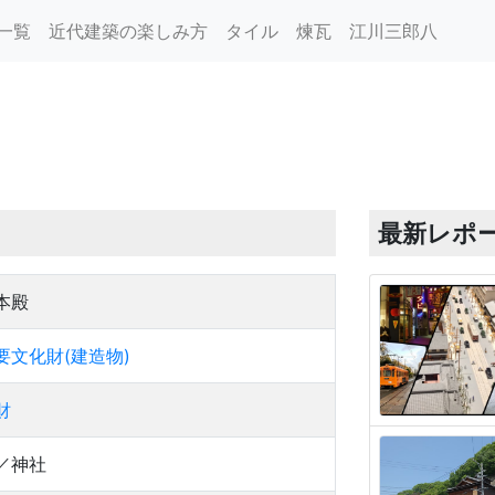
一覧
近代建築の楽しみ方
タイル
煉瓦
江川三郎八
最新レポ
本殿
要文化財(建造物)
財
／神社