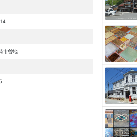
-14
崎市曽地
5