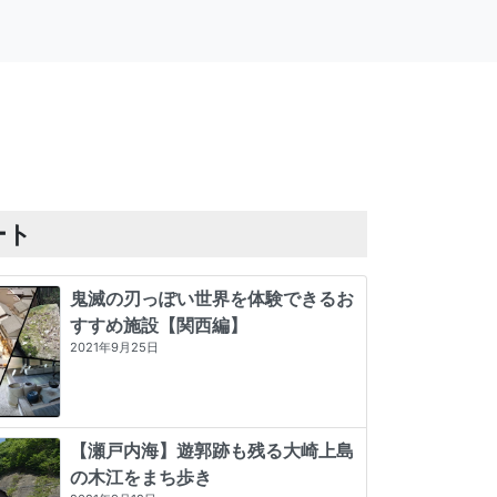
ート
鬼滅の刃っぽい世界を体験できるお
すすめ施設【関西編】
2021年9月25日
【瀬戸内海】遊郭跡も残る大崎上島
の木江をまち歩き