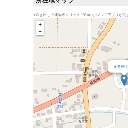
所在地マップ
※吹き出しの建物名クリックでGoolgeマップアプリが開
+
−
多多神社