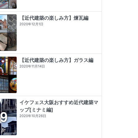
【近代建築の楽しみ方】煉瓦編
2020年12月1日
【近代建築の楽しみ方】ガラス編
2020年11月14日
イケフェス大阪おすすめ近代建築マ
ップ[ミナミ編]
東京店構え マテウシュ・ウルバノヴ
プレモダン建築巡礼
遊廓に泊まる (とんぼの本)
2020年10月26日
ィチ作品集
★★★★★
5 (5)
★★★★
☆
4 (20)
★★★★★
5 (84)