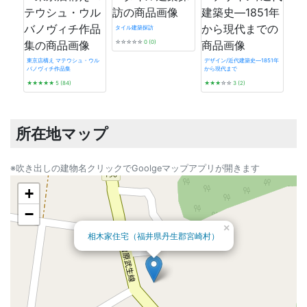
タイル建築探訪
☆☆☆☆☆
0 (0)
東京店構え マテウシュ・ウル
デザイン/近代建築史―1851年
バノヴィチ作品集
から現代まで
神戸
★★★★★
5 (84)
★★★
☆☆
3 (2)
さん
★★
所在地マップ
※吹き出しの建物名クリックでGoolgeマップアプリが開きます
+
−
×
相木家住宅（福井県丹生郡宮崎村）