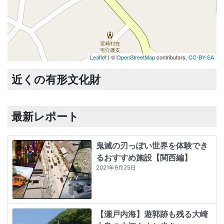
Leaflet
| ©
OpenStreetMap
contributors,
CC-BY-SA
近くの有形文化財
最新レポート
鬼滅の刃っぽい世界を体験でき
るおすすめ施設【関西編】
2021年9月25日
【瀬戸内海】遊郭跡も残る大崎