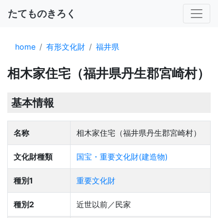
たてものきろく
home
有形文化財
福井県
相木家住宅（福井県丹生郡宮崎村）
基本情報
名称
相木家住宅（福井県丹生郡宮崎村）
文化財種類
国宝・重要文化財(建造物)
種別1
重要文化財
種別2
近世以前／民家