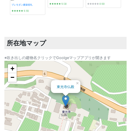
★★★★★
5 (3)
☆☆☆☆☆
0 (0)
プレモダン建築巡礼
★★★★★
5 (5)
発掘 t
☆☆
所在地マップ
※吹き出しの建物名クリックでGoolgeマップアプリが開きます
+
−
×
東光寺仏殿