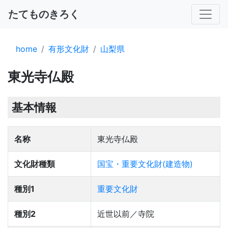
たてものきろく
home
有形文化財
山梨県
東光寺仏殿
基本情報
名称
東光寺仏殿
文化財種類
国宝・重要文化財(建造物)
種別1
重要文化財
種別2
近世以前／寺院