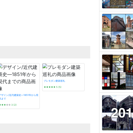
プレモダン建築巡礼
★★★★★
5 (5)
デザイン/近代建築史―1851年から現
代まで
★★★
☆☆
3 (2)
看板建築図鑑
★★★★★
5 (3)