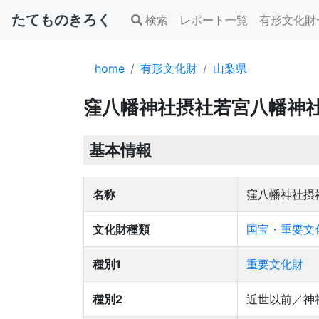
たてものきろく
検索
レポート一覧
有形文化財
home
有形文化財
山梨県
窪八幡神社摂社若宮八幡神
基本情報
名称
窪八幡神社摂
文化財種類
国宝・重要文化
種別1
重要文化財
種別2
近世以前／神