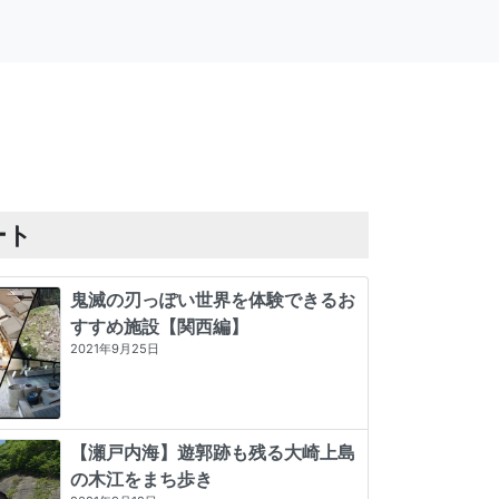
ート
鬼滅の刃っぽい世界を体験できるお
すすめ施設【関西編】
2021年9月25日
【瀬戸内海】遊郭跡も残る大崎上島
の木江をまち歩き