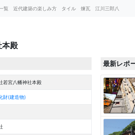
一覧
近代建築の楽しみ方
タイル
煉瓦
江川三郎八
社本殿
最新レポ
社若宮八幡神社本殿
財(建造物)
社