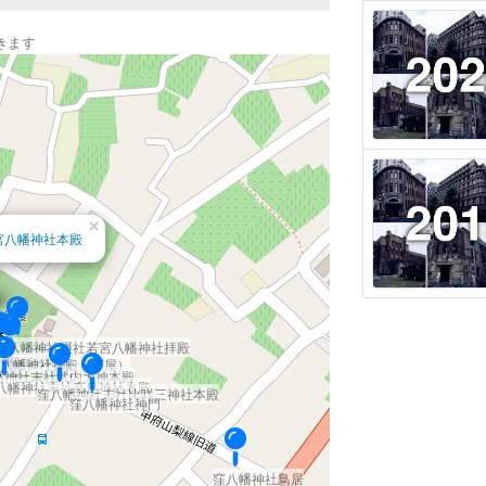
きます
×
宮八幡神社本殿
窪八幡神社摂社若宮八幡神社拝殿
八幡神社本殿
八幡神社拝殿（庁屋）
幡神社末社武内大神本殿
八幡神社末社高良神社本殿
窪八幡神社末社比咩三神社本殿
窪八幡神社神門
窪八幡神社鳥居