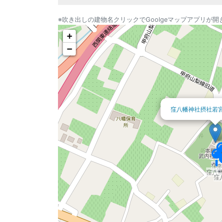
※吹き出しの建物名クリックでGoolgeマップアプリが開
+
−
窪八幡神社摂社若
窪
窪
窪八
窪