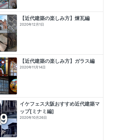
【近代建築の楽しみ方】煉瓦編
2020年12月1日
【近代建築の楽しみ方】ガラス編
2020年11月14日
イケフェス大阪おすすめ近代建築マ
ップ[ミナミ編]
近代建築そもそも講義（新潮新書）
昭和モダン建築巡礼 完全版1945-64
神戸・大阪・京都レトロ建築さんぽ
2020年10月26日
★★★★
☆
4 (9)
★★★★★
5 (2)
★★★★
☆
4 (7)