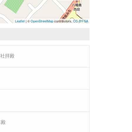
Leaflet
| ©
OpenStreetMap
contributors,
CC-BY-SA
神社拝殿
本殿