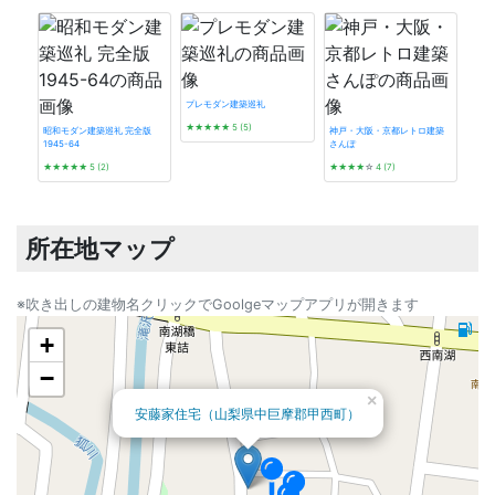
プレモダン建築巡礼
★★★★★
5 (5)
昭和モダン建築巡礼 完全版
神戸・大阪・京都レトロ建築
1945-64
さんぽ
東京
★★★★★
5 (2)
★★★★
☆
4 (7)
バノ
★★
所在地マップ
※吹き出しの建物名クリックでGoolgeマップアプリが開きます
+
−
×
安藤家住宅（山梨県中巨摩郡甲西町）