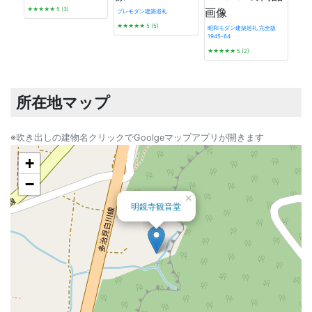
★★★★★
5 (3)
プレモダン建築巡礼
★★★★★
5 (5)
昭和モダン建築巡礼 完全版
1945-64
東京
★★★★★
5 (2)
バノ
★★
所在地マップ
※吹き出しの建物名クリックでGoolgeマップアプリが開きます
+
−
×
明鏡寺観音堂