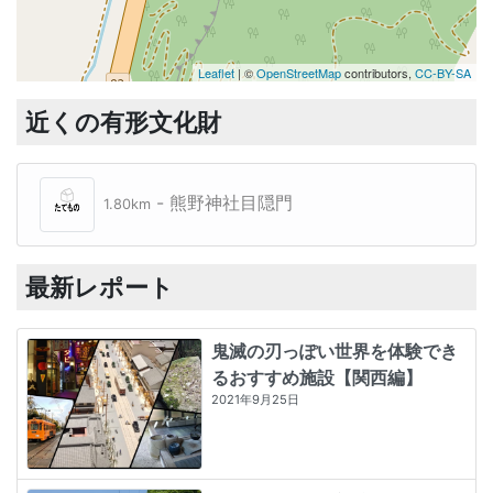
Leaflet
| ©
OpenStreetMap
contributors,
CC-BY-SA
近くの有形文化財
- 熊野神社目隠門
1.80km
最新レポート
鬼滅の刃っぽい世界を体験でき
るおすすめ施設【関西編】
2021年9月25日