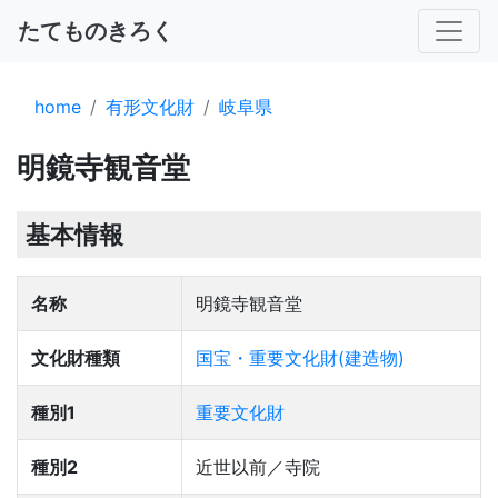
たてものきろく
home
有形文化財
岐阜県
明鏡寺観音堂
基本情報
名称
明鏡寺観音堂
文化財種類
国宝・重要文化財(建造物)
種別1
重要文化財
種別2
近世以前／寺院