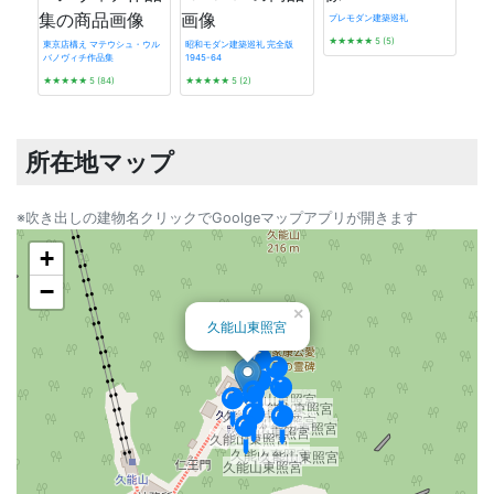
プレモダン建築巡礼
★★★★★
5 (5)
東京店構え マテウシュ・ウル
昭和モダン建築巡礼 完全版
バノヴィチ作品集
1945-64
タイ
★★★★★
5 (84)
★★★★★
5 (2)
☆☆
所在地マップ
※吹き出しの建物名クリックでGoolgeマップアプリが開きます
+
−
×
久能山東照宮
久能山東照宮
久能山東照宮
久能山東照宮
久能山東照宮
久能山東照宮
久能山東照宮
久能山東照宮
久能山東照宮
久能山東照宮
久能山東照宮