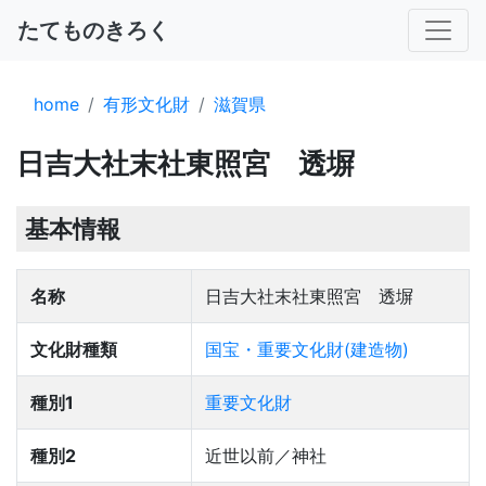
たてものきろく
home
有形文化財
滋賀県
日吉大社末社東照宮 透塀
基本情報
名称
日吉大社末社東照宮 透塀
文化財種類
国宝・重要文化財(建造物)
種別1
重要文化財
種別2
近世以前／神社