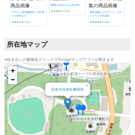
日吉大社摂社宇佐宮本殿及び拝殿
遊廓に泊まる (とんぼの本)
日吉大社日吉三橋
★★★★
☆
4 (20)
デザイン/近代建築史―1851年
東京店構え マテウシュ・ウル
日吉大社西本宮楼門
日吉大社日吉三橋
から現代まで
バノヴィチ作品集
タイ
★★★
☆☆
3 (2)
★★★★★
5 (84)
☆☆
所在地マップ
※吹き出しの建物名クリックでGoolgeマップアプリが開きます
+
比叡山鉄道ケーブル坂本駅舎
−
×
日吉大社末社東照宮
延
日吉大社末社東照宮
日吉大社末社東照宮