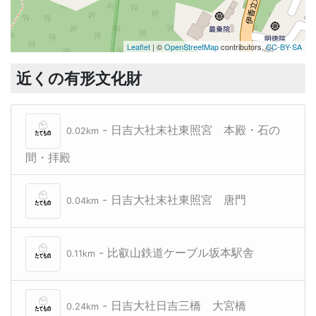
Leaflet
| ©
OpenStreetMap
contributors,
CC-BY-SA
近くの有形文化財
- 日吉大社末社東照宮 本殿・石の
0.02km
間・拝殿
- 日吉大社末社東照宮 唐門
0.04km
- 比叡山鉄道ケーブル坂本駅舎
0.11km
- 日吉大社日吉三橋 大宮橋
0.24km