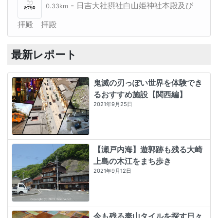
- 日吉大社摂社白山姫神社本殿及び
0.33km
拝殿 拝殿
最新レポート
鬼滅の刃っぽい世界を体験でき
るおすすめ施設【関西編】
2021年9月25日
【瀬戸内海】遊郭跡も残る大崎
上島の木江をまち歩き
2021年9月12日
今も残る泰山タイルを探す日々