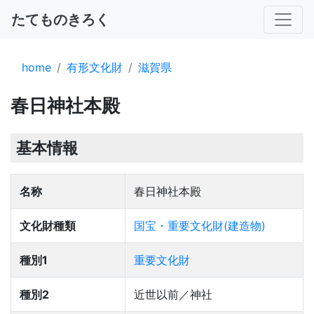
たてものきろく
home
有形文化財
滋賀県
春日神社本殿
基本情報
名称
春日神社本殿
文化財種類
国宝・重要文化財(建造物)
種別1
重要文化財
種別2
近世以前／神社