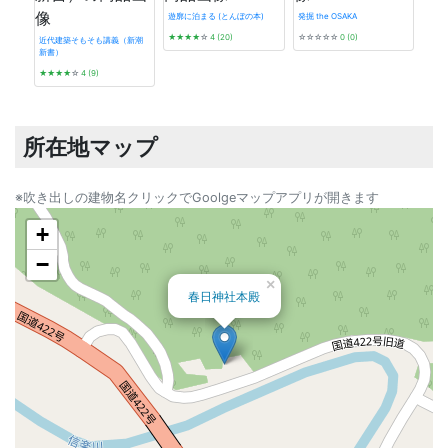
遊廓に泊まる (とんぼの本)
発掘 the OSAKA
★★★★
☆
4 (20)
☆☆☆☆☆
0 (0)
近代建築そもそも講義（新潮
新書）
東京
★★★★
☆
4 (9)
バノ
★★
所在地マップ
※吹き出しの建物名クリックでGoolgeマップアプリが開きます
+
−
×
春日神社本殿