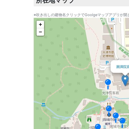
所在地マップ
※吹き出しの建物名クリックでGoolgeマップアプリが開
+
−
圓満院
光浄院客殿
園城寺閼伽井屋
園城寺金堂