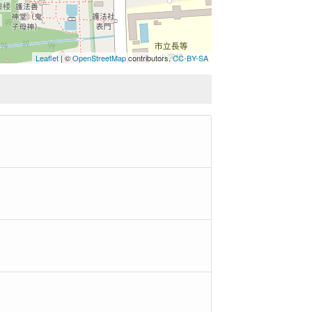
鐘楼
）
Leaflet
| ©
OpenStreetMap
contributors,
CC-BY-SA