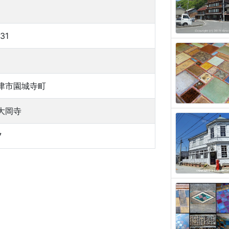
31
津市園城寺町
大岡寺
7