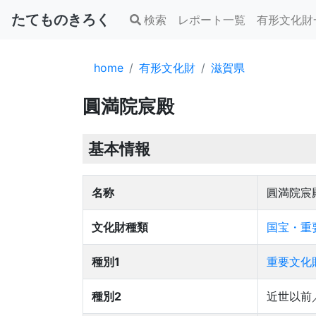
たてものきろく
検索
レポート一覧
有形文化財
home
有形文化財
滋賀県
圓満院宸殿
基本情報
名称
圓満院宸
文化財種類
国宝・重
種別1
重要文化
種別2
近世以前