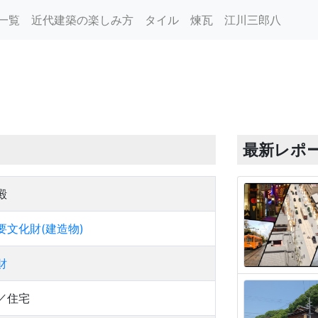
一覧
近代建築の楽しみ方
タイル
煉瓦
江川三郎八
最新レポ
殿
要文化財(建造物)
財
／住宅