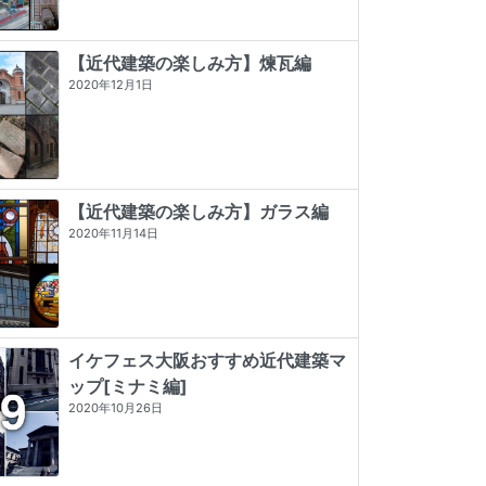
【近代建築の楽しみ方】煉瓦編
2020年12月1日
【近代建築の楽しみ方】ガラス編
2020年11月14日
イケフェス大阪おすすめ近代建築マ
ップ[ミナミ編]
東京店構え マテウシュ・ウルバノヴ
神戸・大阪・京都レトロ建築さんぽ
デザイン/近代建築史―1851年から現
2020年10月26日
ィチ作品集
代まで
★★★★
☆
4 (7)
★★★★★
5 (84)
★★★
☆☆
3 (2)