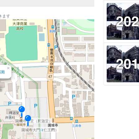
きます
×
宸殿
園城寺食堂（釈迦堂）
園城寺大門（仁王門）