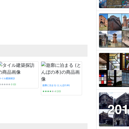
タイル建築探訪
☆☆☆☆☆
0 (0)
遊廓に泊まる (とんぼの本)
★★★★
☆
4 (20)
昭和モダン建築巡礼 完全版1945-64
★★★★★
5 (2)