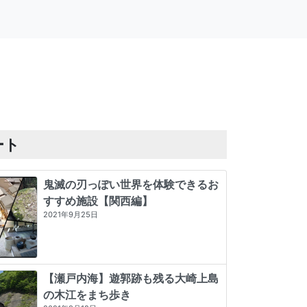
ート
鬼滅の刃っぽい世界を体験できるお
すすめ施設【関西編】
2021年9月25日
【瀬戸内海】遊郭跡も残る大崎上島
の木江をまち歩き