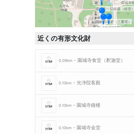
園城寺
園城寺一切経蔵（経堂
園城寺塔婆（三重塔）
園城寺唐院
園城寺唐院
近くの有形文化財
- 園城寺食堂（釈迦堂）
0.09km
- 光浄院客殿
0.10km
- 園城寺鐘楼
0.10km
- 園城寺金堂
0.10km