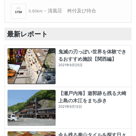
- 清風荘 袴付及び待合
0.60km
最新レポート
鬼滅の刃っぽい世界を体験でき
るおすすめ施設【関西編】
2021年9月25日
【瀬戸内海】遊郭跡も残る大崎
上島の木江をまち歩き
2021年9月12日
今も残る泰山タイルを探す日々