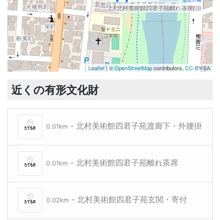
北村美術館四君子苑表門
北村美術館四君子苑玄関・寄付
北村美術館四君子苑渡廊下・外腰掛
北村美術館四君子苑離れ茶席
Leaflet
| ©
OpenStreetMap
contributors,
CC-BY-SA
ドピースハウス
近くの有形文化財
- 北村美術館四君子苑渡廊下・外腰掛
0.01km
- 北村美術館四君子苑離れ茶席
0.01km
- 北村美術館四君子苑玄関・寄付
0.02km