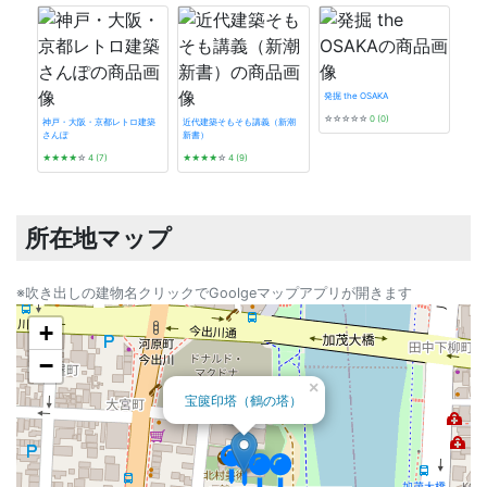
旧三井家下鴨別邸
旧三井家下鴨別
旧三井家下鴨
発掘 the OSAKA
☆☆☆☆☆
0 (0)
神戸・大阪・京都レトロ建築
近代建築そもそも講義（新潮
さんぽ
新書）
タイ
★★★★
☆
4 (7)
★★★★
☆
4 (9)
☆☆
所在地マップ
※吹き出しの建物名クリックでGoolgeマップアプリが開きます
+
−
×
宝篋印塔（鶴の塔）