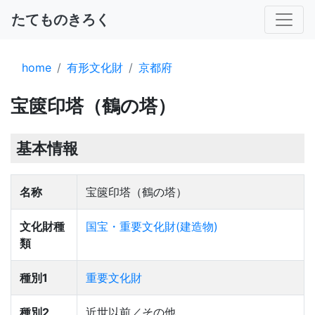
たてものきろく
home
有形文化財
京都府
宝篋印塔（鶴の塔）
基本情報
名称
宝篋印塔（鶴の塔）
文化財種
国宝・重要文化財(建造物)
類
種別1
重要文化財
種別2
近世以前／その他