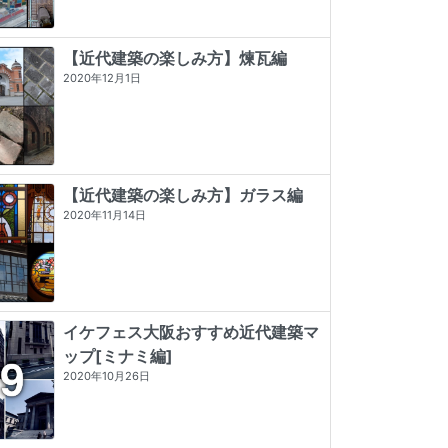
【近代建築の楽しみ方】煉瓦編
2020年12月1日
【近代建築の楽しみ方】ガラス編
2020年11月14日
イケフェス大阪おすすめ近代建築マ
ップ[ミナミ編]
神戸・大阪・京都レトロ建築さんぽ
デザイン/近代建築史―1851年から現
昭和モダン建築巡礼 完全版1945-64
2020年10月26日
代まで
★★★★
☆
4 (7)
★★★★★
5 (2)
★★★
☆☆
3 (2)