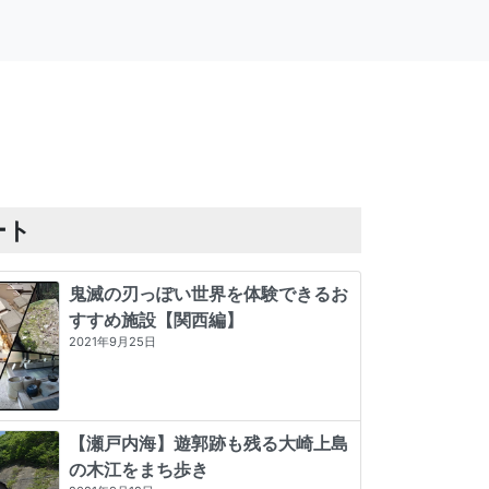
ート
鬼滅の刃っぽい世界を体験できるお
すすめ施設【関西編】
2021年9月25日
【瀬戸内海】遊郭跡も残る大崎上島
の木江をまち歩き