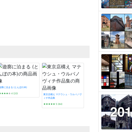
遊廓に泊まる (とんぼの本)
★★★★
☆
4 (20)
東京店構え マテウシュ・ウルバノヴ
ィチ作品集
★★★★★
5 (84)
プレモダン建築巡礼
★★★★★
5 (5)