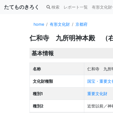
たてものきろく
検索
レポート一覧
有形文化財
home
有形文化財
京都府
仁和寺 九所明神本殿 （
基本情報
名称
仁和寺 九所
文化財種類
国宝・重要文化
種別1
重要文化財
種別2
近世以前／神