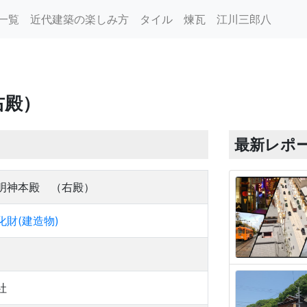
一覧
近代建築の楽しみ方
タイル
煉瓦
江川三郎八
右殿）
最新レポ
明神本殿 （右殿）
財(建造物)
社