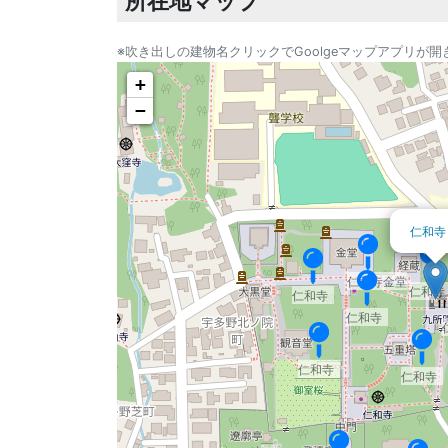
所在地マップ
※吹き出しの建物名クリックでGoolgeマップアプリが開
+
−
仁和寺
仁和寺金堂
仁和寺
仁和寺
仁和寺
仁和寺
仁和寺