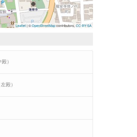
宝館
Leaflet
| ©
OpenStreetMap
contributors,
CC-BY-SA
中殿）
（左殿）