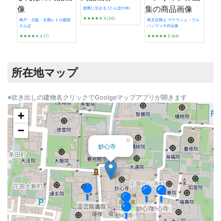
遊廓に泊まる (とんぼの本)
★★★★
☆
4 (20)
神戸・大阪・京都レトロ建築
東京店構え マテウシュ・ウル
さんぽ
バノヴィチ作品集
デザイ
★★★★
☆
4 (7)
★★★★★
5 (84)
から
★★
所在地マップ
※吹き出しの建物名クリックでGoolgeマップアプリが開きます
+
−
×
妙心寺
靈雲院書院
妙心寺
妙心寺
妙心寺