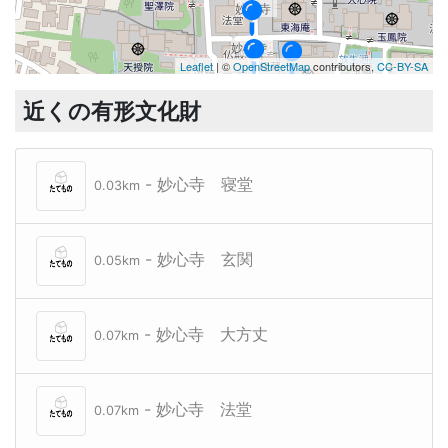
妙心寺
妙心寺
Leaflet
| ©
OpenStreetMap
contributors,
CC-BY-SA
妙心寺
妙心寺
近くの有形文化財
妙心寺
妙心寺
- 妙心寺 寝堂
0.03km
- 妙心寺 玄関
0.05km
- 妙心寺 大方丈
0.07km
- 妙心寺 法堂
0.07km