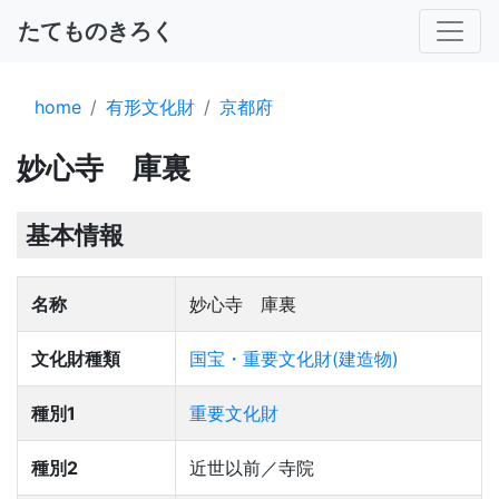
たてものきろく
home
有形文化財
京都府
妙心寺 庫裏
基本情報
名称
妙心寺 庫裏
文化財種類
国宝・重要文化財(建造物)
種別1
重要文化財
種別2
近世以前／寺院