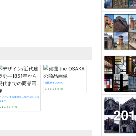
発掘 the OSAKA
☆☆☆☆☆
0 (0)
デザイン/近代建築史―1851年から現
代まで
★★★
☆☆
3 (2)
遊廓に泊まる (とんぼの本)
★★★★
☆
4 (20)