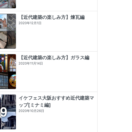
【近代建築の楽しみ方】煉瓦編
2020年12月1日
【近代建築の楽しみ方】ガラス編
2020年11月14日
イケフェス大阪おすすめ近代建築マ
ップ[ミナミ編]
看板建築図鑑
昭和モダン建築巡礼 完全版1945-64
近代建築そもそも講義（新潮新書）
2020年10月26日
★★★★★
5 (3)
★★★★★
5 (2)
★★★★
☆
4 (9)