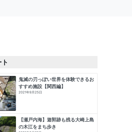
ート
鬼滅の刃っぽい世界を体験できるお
すすめ施設【関西編】
2021年9月25日
【瀬戸内海】遊郭跡も残る大崎上島
の木江をまち歩き