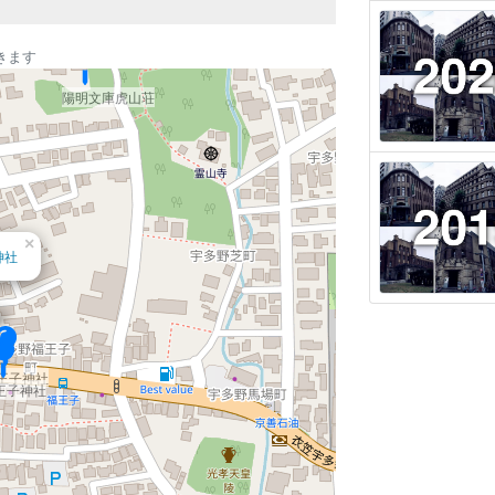
陽明文庫事務所
陽明文庫第二文庫
陽明文庫第一文庫
きます
陽明文庫虎山荘
×
神社
仁和寺
仁和寺霊明殿
仁和寺黒書院
王子神社
王子神社
仁和寺白書院