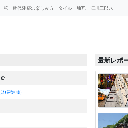
一覧
近代建築の楽しみ方
タイル
煉瓦
江川三郎八
最新レポ
本殿
財(建造物)
社