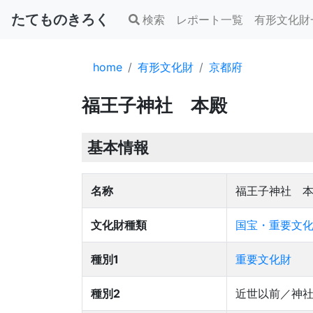
たてものきろく
検索
レポート一覧
有形文化財
home
有形文化財
京都府
福王子神社 本殿
基本情報
名称
福王子神社 
文化財種類
国宝・重要文化
種別1
重要文化財
種別2
近世以前／神