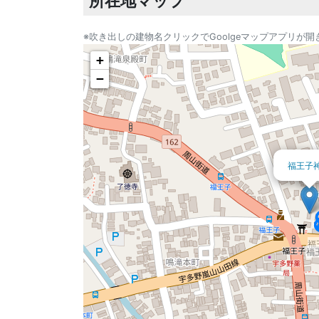
所在地マップ
※吹き出しの建物名クリックでGoolgeマップアプリが開
+
−
福王子
福
福