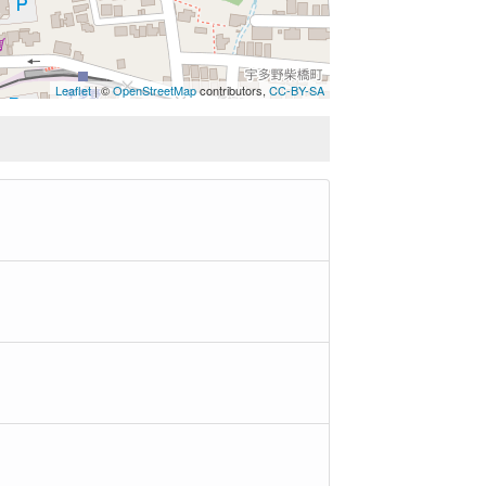
Leaflet
| ©
OpenStreetMap
contributors,
CC-BY-SA