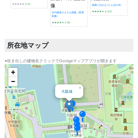
☆☆☆☆☆
0 (0)
遊廓に泊まる (とんぼの本)
★★★★
☆
4 (20)
近代建築そもそも講義（新潮
新書）
大阪城
デザイ
★★★★
☆
4 (9)
から
★★
大阪城
所在地マップ
※吹き出しの建物名クリックでGoolgeマップアプリが開きます
+
−
×
鋳造所正面玄関
大阪城
大阪城
大阪城
大阪城
大阪城