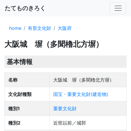
たてものきろく
home
有形文化財
大阪府
大阪城 塀（多聞櫓北方塀）
基本情報
名称
大阪城 塀（多聞櫓北方塀）
文化財種類
国宝・重要文化財(建造物)
種別1
重要文化財
種別2
近世以前／城郭