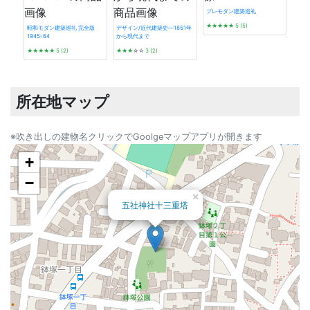
プレモダン建築巡礼
★★★★★
5 (5)
昭和モダン建築巡礼 完全版
デザイン/近代建築史―1851年
1945-64
から現代まで
近代
★★★★★
5 (2)
★★★
☆☆
3 (2)
新書
★★
所在地マップ
※吹き出しの建物名クリックでGoolgeマップアプリが開きます
+
−
×
五社神社十三重塔