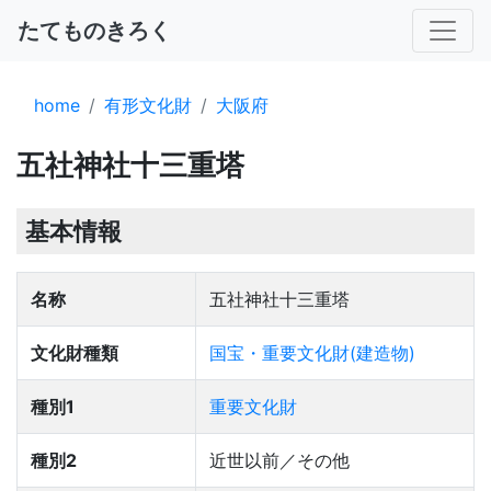
たてものきろく
home
有形文化財
大阪府
五社神社十三重塔
基本情報
名称
五社神社十三重塔
文化財種類
国宝・重要文化財(建造物)
種別1
重要文化財
種別2
近世以前／その他