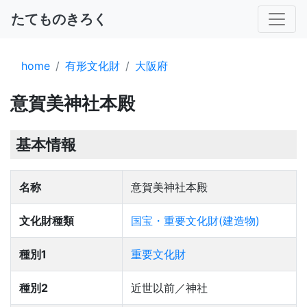
たてものきろく
home
有形文化財
大阪府
意賀美神社本殿
基本情報
名称
意賀美神社本殿
文化財種類
国宝・重要文化財(建造物)
種別1
重要文化財
種別2
近世以前／神社