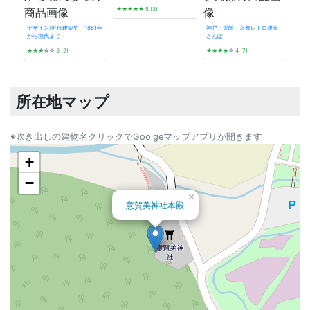
★★★★★
5 (3)
デザイン/近代建築史―1851年
神戸・大阪・京都レトロ建築
から現代まで
さんぽ
発掘 t
★★★
☆☆
3 (2)
★★★★
☆
4 (7)
☆☆
所在地マップ
※吹き出しの建物名クリックでGoolgeマップアプリが開きます
+
−
×
意賀美神社本殿