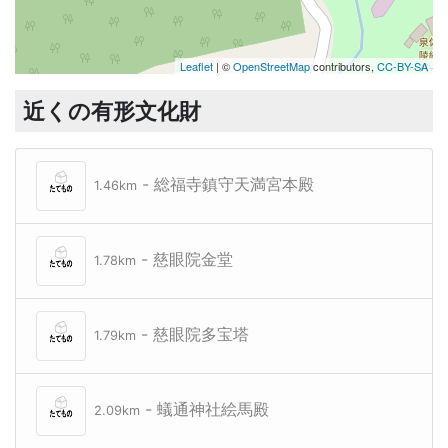
Leaflet
| ©
OpenStreetMap
contributors,
CC-BY-SA
近くの有形文化財
- 総福寺鎮守天満宮本殿
1.46km
- 慈眼院金堂
1.78km
- 慈眼院多宝塔
1.79km
- 蟻通神社絵馬殿
2.09km