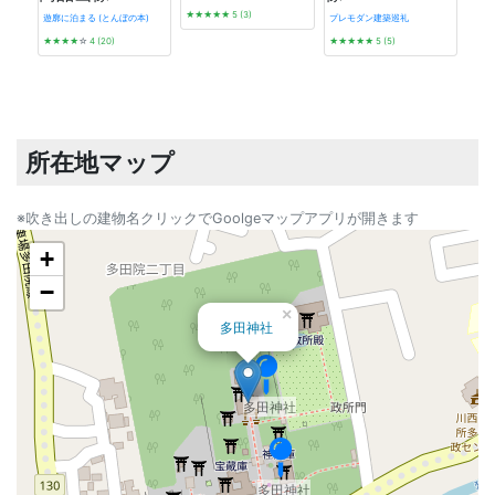
★★★★★
5 (3)
遊廓に泊まる (とんぼの本)
プレモダン建築巡礼
★★★★
☆
4 (20)
★★★★★
5 (5)
近代
新書
★★
所在地マップ
※吹き出しの建物名クリックでGoolgeマップアプリが開きます
+
−
×
多田神社
多田神社
多田神社