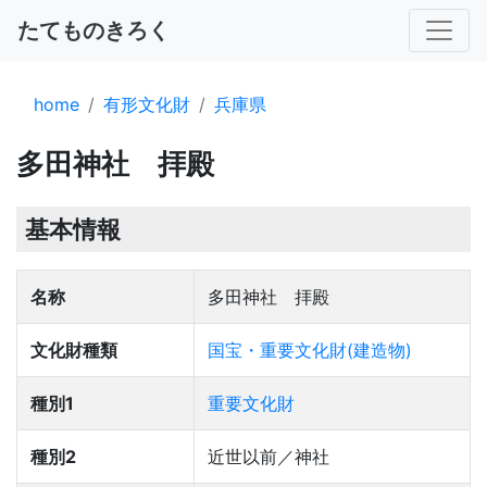
たてものきろく
home
有形文化財
兵庫県
多田神社 拝殿
基本情報
名称
多田神社 拝殿
文化財種類
国宝・重要文化財(建造物)
種別1
重要文化財
種別2
近世以前／神社