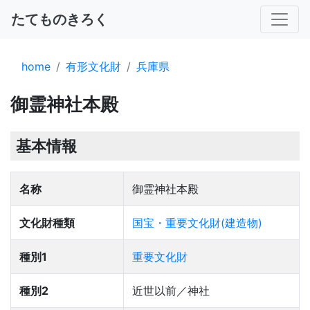
たてものきろく
home
有形文化財
兵庫県
御霊神社本殿
基本情報
名称
御霊神社本殿
文化財種類
国宝・重要文化財(建造物)
種別1
重要文化財
種別2
近世以前／神社