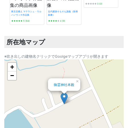
☆☆☆☆☆
0 (0)
東京店構え マテウシュ・ウル
近代建築そもそも講義（新潮
バノヴィチ作品集
新書）
看板
★★★★★
5 (84)
★★★★
☆
4 (9)
★★
所在地マップ
※吹き出しの建物名クリックでGoolgeマップアプリが開きます
+
−
×
御霊神社本殿