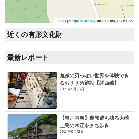
Leaflet
| ©
OpenStreetMap
contributors,
CC-BY-SA
近くの有形文化財
最新レポート
鬼滅の刃っぽい世界を体験でき
るおすすめ施設【関西編】
2021年9月25日
【瀬戸内海】遊郭跡も残る大崎
上島の木江をまち歩き
2021年9月12日