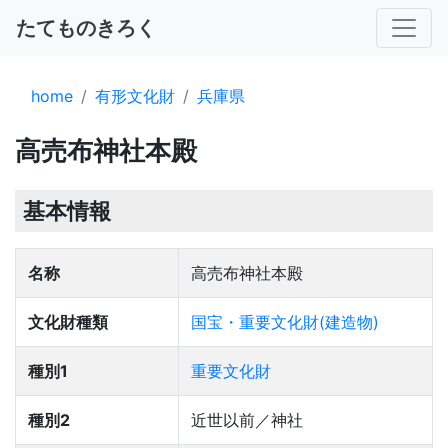
たてものきろく
home
有形文化財
兵庫県
高売布神社本殿
基本情報
名称
高売布神社本殿
文化財種類
国宝・重要文化財(建造物)
種別1
重要文化財
種別2
近世以前／神社