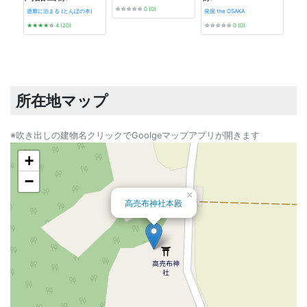
☆☆☆☆☆
0 (0)
遊廓に泊まる (とんぼの本)
発掘 the OSAKA
★★★★
☆
4 (20)
☆☆☆☆☆
0 (0)
昭和
1945
★★
所在地マップ
※吹き出しの建物名クリックでGoolgeマップアプリが開きます
+
−
×
高売布神社本殿