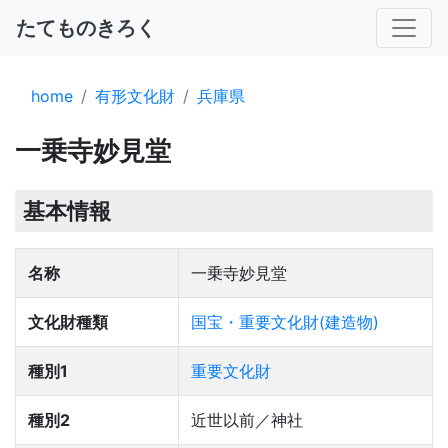
たてものきろく
home
有形文化財
兵庫県
一乗寺妙見堂
基本情報
名称
一乗寺妙見堂
文化財種類
国宝・重要文化財(建造物)
種別1
重要文化財
種別2
近世以前／神社