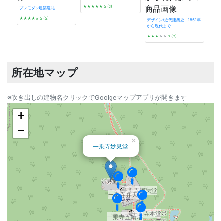
★★★★★
5 (3)
プレモダン建築巡礼
★★★★★
5 (5)
デザイン/近代建築史―1851年
から現代まで
タイ
★★★
☆☆
3 (2)
☆☆
所在地マップ
※吹き出しの建物名クリックでGoolgeマップアプリが開きます
+
−
×
一乗寺妙見堂
一乗寺護法堂
一乗寺弁天堂
一乗寺本堂
一乗寺五輪塔