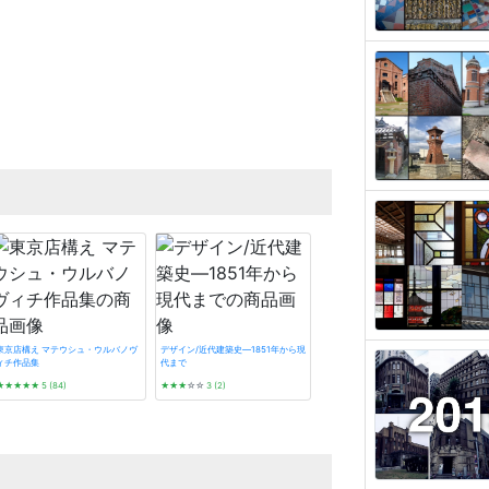
東京店構え マテウシュ・ウルバノヴ
デザイン/近代建築史―1851年から現
ィチ作品集
代まで
★★★★★
5 (84)
★★★
☆☆
3 (2)
プレモダン建築巡礼
★★★★★
5 (5)