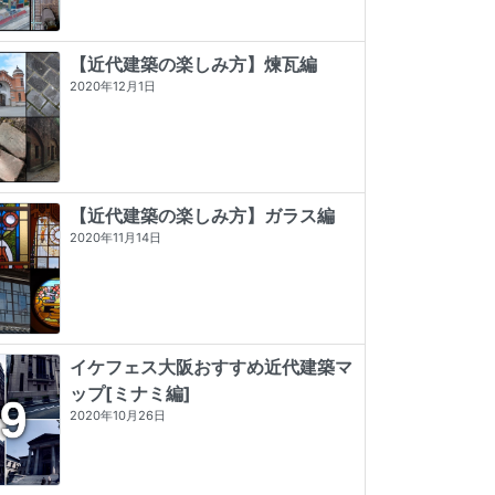
【近代建築の楽しみ方】煉瓦編
2020年12月1日
【近代建築の楽しみ方】ガラス編
2020年11月14日
イケフェス大阪おすすめ近代建築マ
ップ[ミナミ編]
遊廓に泊まる (とんぼの本)
看板建築図鑑
神戸・大阪・京都レトロ建築さんぽ
2020年10月26日
★★★★
☆
4 (20)
★★★★★
5 (3)
★★★★
☆
4 (7)