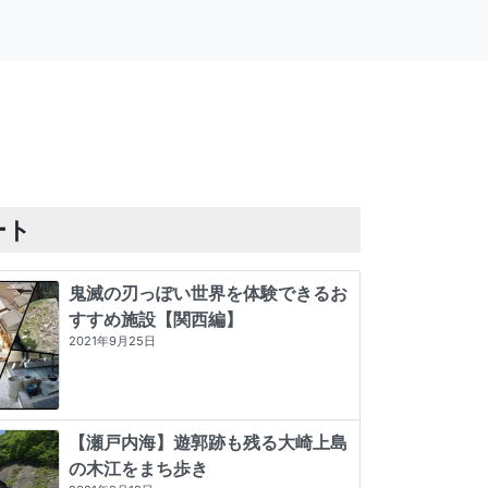
ート
鬼滅の刃っぽい世界を体験できるお
すすめ施設【関西編】
2021年9月25日
【瀬戸内海】遊郭跡も残る大崎上島
の木江をまち歩き