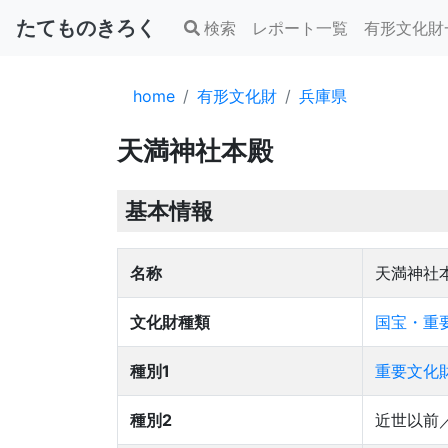
たてものきろく
検索
レポート一覧
有形文化財
home
有形文化財
兵庫県
天満神社本殿
基本情報
名称
天満神社
文化財種類
国宝・重要
種別1
重要文化
種別2
近世以前