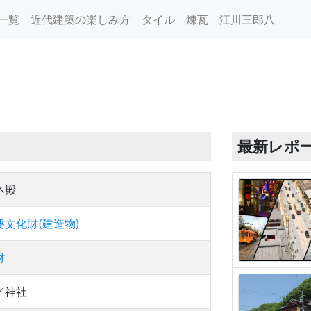
一覧
近代建築の楽しみ方
タイル
煉瓦
江川三郎八
最新レポ
本殿
文化財(建造物)
財
／神社