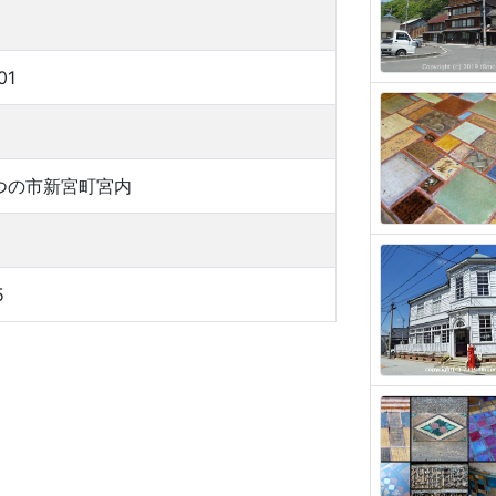
01
つの市新宮町宮内
5