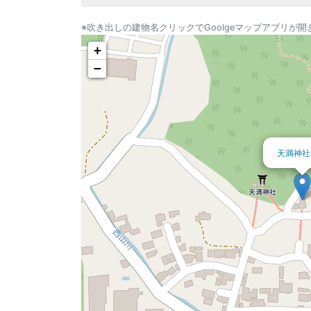
※吹き出しの建物名クリックでGoolgeマップアプリが開
+
−
天満神社