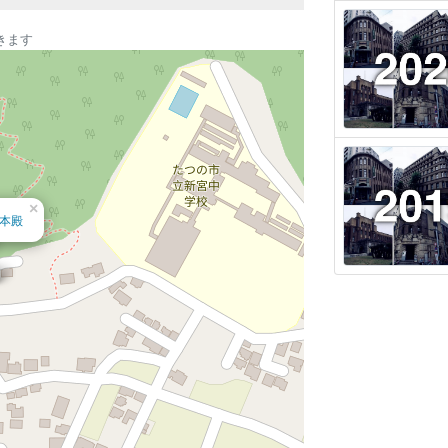
きます
×
本殿