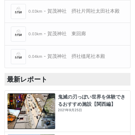
- 賀茂神社 摂社片岡社太田社本殿
0.03km
- 賀茂神社 東回廊
0.03km
- 賀茂神社 摂社榲尾社本殿
0.04km
最新レポート
鬼滅の刃っぽい世界を体験でき
るおすすめ施設【関西編】
2021年9月25日