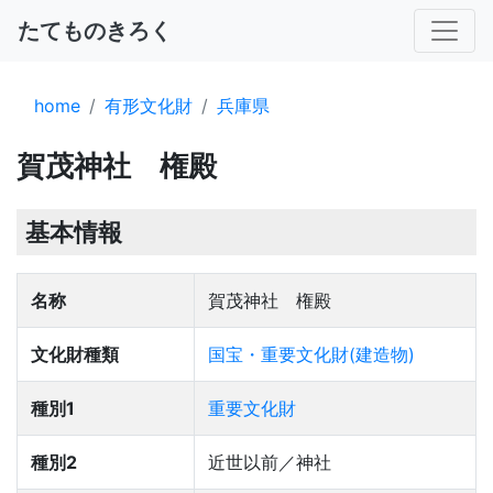
たてものきろく
home
有形文化財
兵庫県
賀茂神社 権殿
基本情報
名称
賀茂神社 権殿
文化財種類
国宝・重要文化財(建造物)
種別1
重要文化財
種別2
近世以前／神社