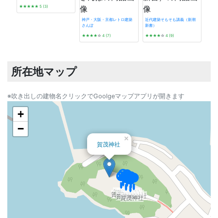
★★★★★
5 (3)
神戸・大阪・京都レトロ建築
近代建築そもそも講義（新潮
さんぽ
新書）
プレ
★★★★
☆
4 (7)
★★★★
☆
4 (9)
★★
所在地マップ
※吹き出しの建物名クリックでGoolgeマップアプリが開きます
+
−
×
賀茂神社
賀茂神社
賀茂神社
賀茂神社
賀茂神社
賀茂神社
賀茂神社
賀茂神社