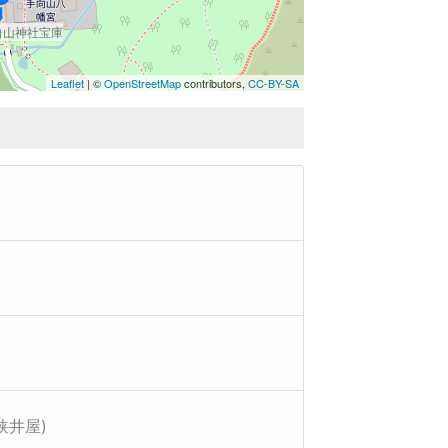
向山神社宝庫
Leaflet
| ©
OpenStreetMap
contributors,
CC-BY-SA
狭井屋)