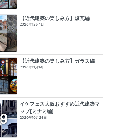
【近代建築の楽しみ方】煉瓦編
2020年12月1日
【近代建築の楽しみ方】ガラス編
2020年11月14日
イケフェス大阪おすすめ近代建築マ
ップ[ミナミ編]
プレモダン建築巡礼
デザイン/近代建築史―1851年から現
昭和モダン建築巡礼 完全版1945-64
2020年10月26日
代まで
★★★★★
5 (5)
★★★★★
5 (2)
★★★
☆☆
3 (2)