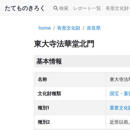
たてものきろく
検索
レポート一覧
有形文化財
home
有形文化財
奈良県
東大寺法華堂北門
基本情報
名称
東大寺法
文化財種類
国宝・重
種別1
重要文化
種別2
近世以前