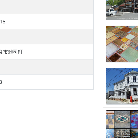
-15
良市雑司町
8