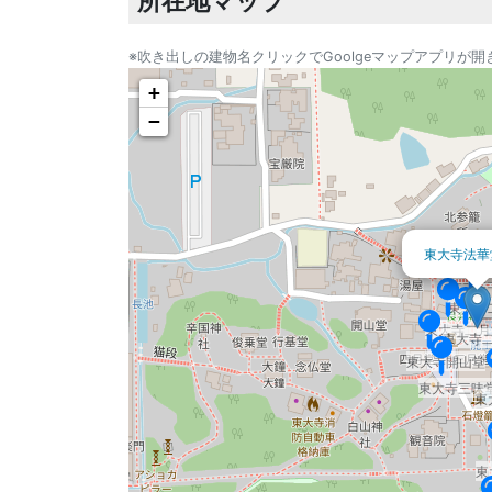
所在地マップ
※吹き出しの建物名クリックでGoolgeマップアプリが開
+
−
東大寺法華
東大寺
東大寺二月
東大寺二
東大寺開山堂
東大寺三昧堂
東
東