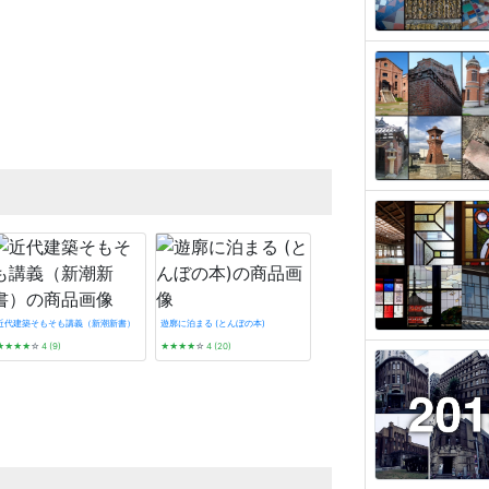
近代建築そもそも講義（新潮新書）
遊廓に泊まる (とんぼの本)
★★★★
☆
4 (9)
★★★★
☆
4 (20)
看板建築図鑑
★★★★★
5 (3)