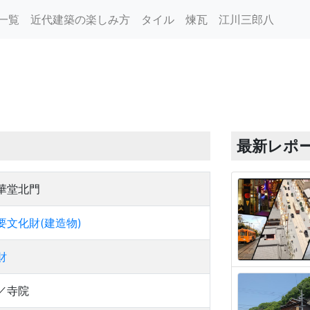
一覧
近代建築の楽しみ方
タイル
煉瓦
江川三郎八
最新レポ
華堂北門
要文化財(建造物)
財
／寺院