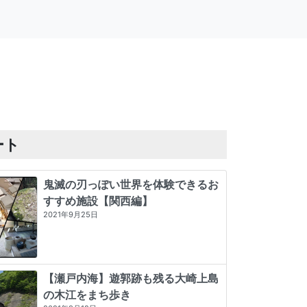
ート
鬼滅の刃っぽい世界を体験できるお
すすめ施設【関西編】
2021年9月25日
【瀬戸内海】遊郭跡も残る大崎上島
の木江をまち歩き