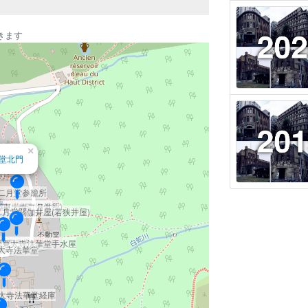
きます
×
堂北門
二月堂参籠所
堂仏餉屋(御供所)
東大寺二月堂
月堂閼伽井屋(若狭井屋)
(四月堂)
東大寺法華堂手水屋
大寺法華堂
大寺法華堂経庫