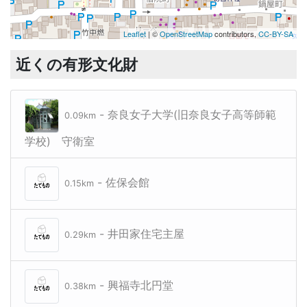
Leaflet
| ©
OpenStreetMap
contributors,
CC-BY-SA
近くの有形文化財
- 奈良女子大学(旧奈良女子高等師範
0.09km
学校) 守衛室
- 佐保会館
0.15km
- 井田家住宅主屋
0.29km
- 興福寺北円堂
0.38km
興福寺北円堂