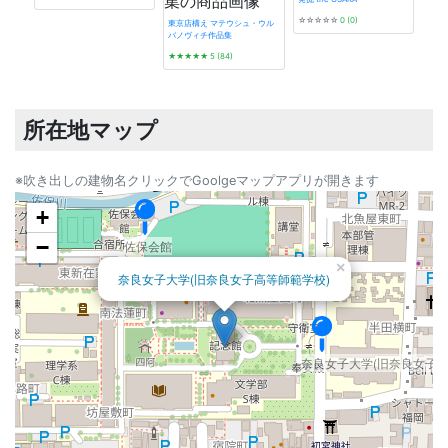
☆☆☆☆☆
0 (0)
東京店構え マテウシュ・ウル
バノヴィチ作品集
プレ
★★★★★
5 (84)
★★
所在地マップ
※吹き出しの建物名クリックでGoolgeマップアプリが開きます
+
−
佐保会館
×
奈良女子大学(旧奈良女子高等師範学校)
奈良女子大学(旧奈良女子高