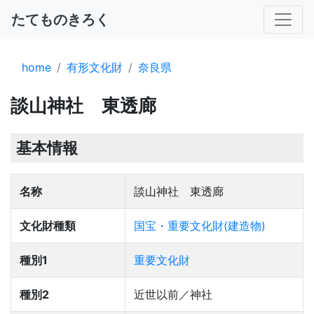
たてものきろく
home
有形文化財
奈良県
談山神社 東透廊
基本情報
名称
談山神社 東透廊
文化財種類
国宝・重要文化財(建造物)
種別1
重要文化財
種別2
近世以前／神社