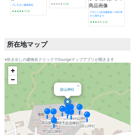
☆☆☆☆☆
0 (0)
プレモダン建築巡礼
★★★★★
5 (5)
デザイン/近代建築史―1851年
から現代まで
発掘 t
★★★
☆☆
3 (2)
☆☆
所在地マップ
※吹き出しの建物名クリックでGoolgeマップアプリが開きます
+
−
×
談山神社
談山神社
談山神社
談山神社
談山神社
談山神社
談山神社権殿
談山神社十三重塔
談山神社
談山神社
談山神社