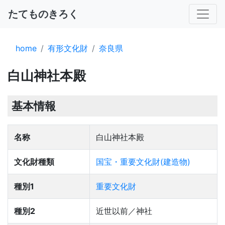
たてものきろく
home
有形文化財
奈良県
白山神社本殿
基本情報
名称
白山神社本殿
文化財種類
国宝・重要文化財(建造物)
種別1
重要文化財
種別2
近世以前／神社