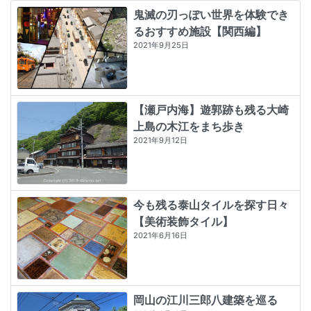
鬼滅の刃っぽい世界を体験でき
るおすすめ施設【関西編】
2021年9月25日
【瀬戸内海】遊郭跡も残る大崎
上島の木江をまち歩き
2021年9月12日
今も残る泰山タイルを探す日々
【美術装飾タイル】
2021年6月16日
岡山の江川三郎八建築を巡る