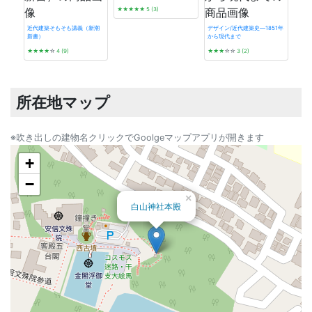
★★★★★
5 (3)
近代建築そもそも講義（新潮
デザイン/近代建築史―1851年
新書）
から現代まで
プレ
★★★★
☆
4 (9)
★★★
☆☆
3 (2)
★★
所在地マップ
※吹き出しの建物名クリックでGoolgeマップアプリが開きます
+
−
×
白山神社本殿