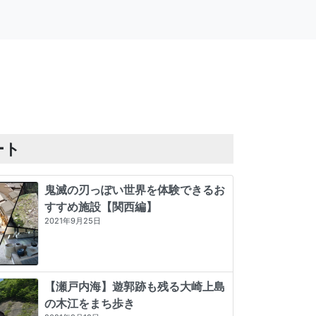
ート
鬼滅の刃っぽい世界を体験できるお
すすめ施設【関西編】
2021年9月25日
【瀬戸内海】遊郭跡も残る大崎上島
の木江をまち歩き