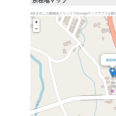
所在地マップ
※吹き出しの建物名クリックでGoolgeマップアプリが開
+
−
御霊神
御
御