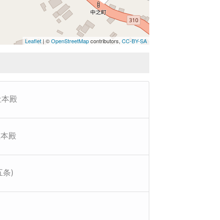
Leaflet
| ©
OpenStreetMap
contributors,
CC-BY-SA
社本殿
社本殿
五条)