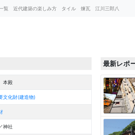
一覧
近代建築の楽しみ方
タイル
煉瓦
江川三郎八
最新レポ
 本殿
要文化財(建造物)
財
／神社