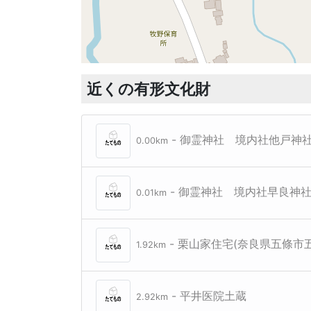
近くの有形文化財
- 御霊神社 境内社他戸神
0.00km
- 御霊神社 境内社早良神
0.01km
- 栗山家住宅(奈良県五條市
1.92km
- 平井医院土蔵
2.92km