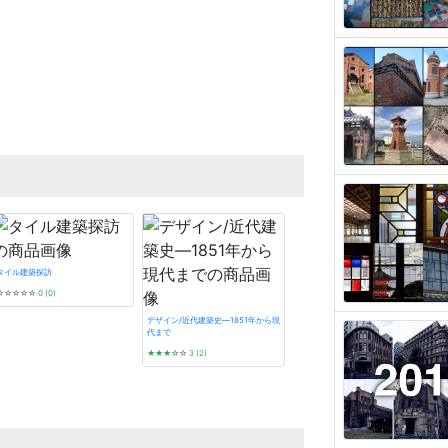
タイル建築探訪
☆☆☆☆☆
0 (0)
デザイン/近代建築史―1851年から現
代まで
★★★
☆☆
3 (2)
遊廓に泊まる (とんぼの本)
★★★★
☆
4 (20)