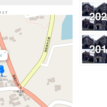
きます
×
社
霊神社
霊神社