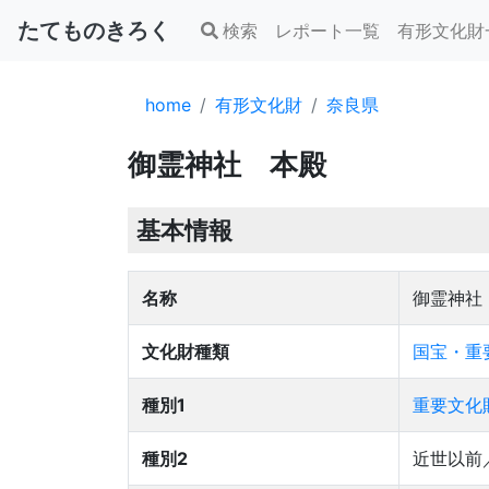
たてものきろく
検索
レポート一覧
有形文化財
home
有形文化財
奈良県
御霊神社 本殿
基本情報
名称
御霊神社
文化財種類
国宝・重
種別1
重要文化
種別2
近世以前