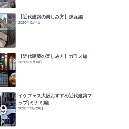
【近代建築の楽しみ方】煉瓦編
2020年12月1日
【近代建築の楽しみ方】ガラス編
2020年11月14日
イケフェス大阪おすすめ近代建築マ
ップ[ミナミ編]
プレモダン建築巡礼
神戸・大阪・京都レトロ建築さんぽ
看板建築図鑑
2020年10月26日
★★★★★
5 (5)
★★★★
☆
4 (7)
★★★★★
5 (3)