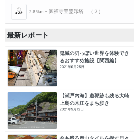
- 圓福寺宝篋印塔 （２）
2.85km
最新レポート
鬼滅の刃っぽい世界を体験でき
るおすすめ施設【関西編】
2021年9月25日
【瀬戸内海】遊郭跡も残る大崎
上島の木江をまち歩き
2021年9月12日
今も残る泰山タイルを探す日々