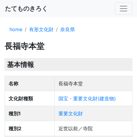
たてものきろく
home
有形文化財
奈良県
長福寺本堂
基本情報
名称
長福寺本堂
文化財種類
国宝・重要文化財(建造物)
種別1
重要文化財
種別2
近世以前／寺院