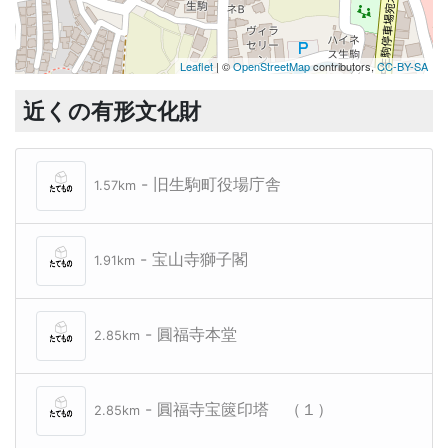
Leaflet
| ©
OpenStreetMap
contributors,
CC-BY-SA
近くの有形文化財
- 旧生駒町役場庁舎
1.57km
- 宝山寺獅子閣
1.91km
- 圓福寺本堂
2.85km
- 圓福寺宝篋印塔 （１）
2.85km