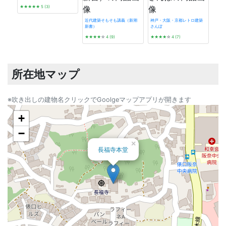
★★★★★
5 (3)
近代建築そもそも講義（新潮
神戸・大阪・京都レトロ建築
新書）
さんぽ
発掘 t
★★★★
☆
4 (9)
★★★★
☆
4 (7)
☆☆
所在地マップ
※吹き出しの建物名クリックでGoolgeマップアプリが開きます
+
−
×
長福寺本堂