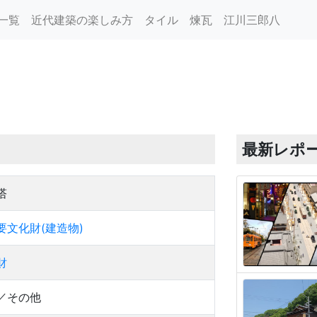
一覧
近代建築の楽しみ方
タイル
煉瓦
江川三郎八
最新レポ
塔
要文化財(建造物)
財
／その他