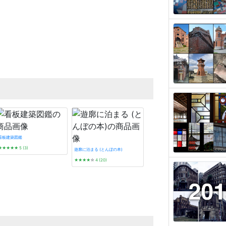
看板建築図鑑
★★★★★
5 (3)
遊廓に泊まる (とんぼの本)
★★★★
☆
4 (20)
都祁水分神社本殿
神戸・大阪・京都レトロ建築さんぽ
★★★★
☆
4 (7)