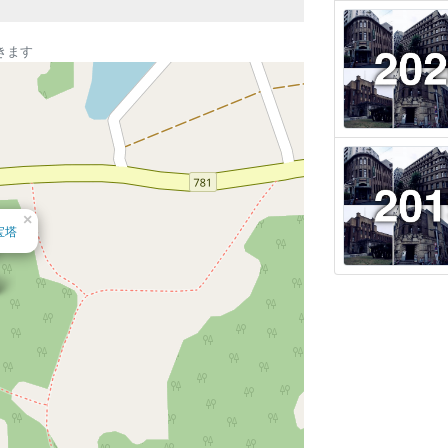
きます
×
宝塔