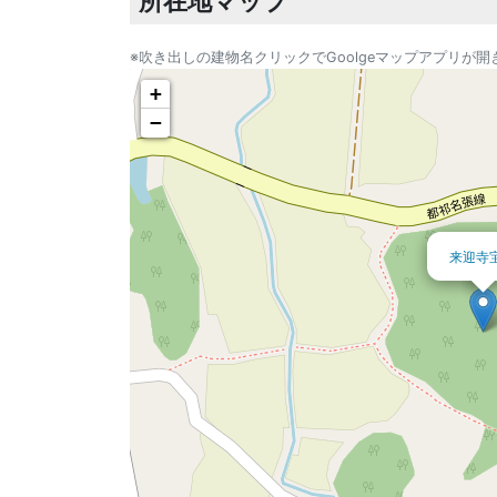
所在地マップ
※吹き出しの建物名クリックでGoolgeマップアプリが開
+
−
来迎寺