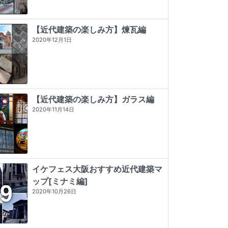
【近代建築の楽しみ方】煉瓦編
2020年12月1日
【近代建築の楽しみ方】ガラス編
2020年11月14日
イケフェス大阪おすすめ近代建築マ
ップ[ミナミ編]
東京店構え マテウシュ・ウルバノヴ
近代建築そもそも講義（新潮新書）
発掘 the OSAKA
2020年10月26日
ィチ作品集
★★★★
☆
4 (9)
☆☆☆☆☆
0 (0)
★★★★★
5 (84)