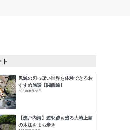
ート
鬼滅の刃っぽい世界を体験できるお
すすめ施設【関西編】
2021年9月25日
【瀬戸内海】遊郭跡も残る大崎上島
の木江をまち歩き