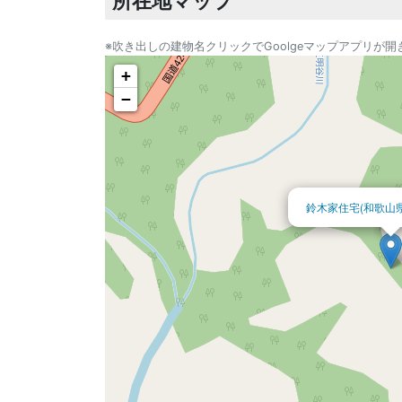
所在地マップ
※吹き出しの建物名クリックでGoolgeマップアプリが開
+
−
鈴木家住宅(和歌山