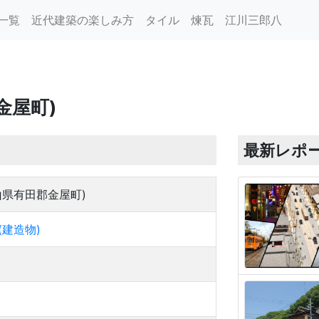
一覧
近代建築の楽しみ方
タイル
煉瓦
江川三郎八
金屋町)
最新レポ
山県有田郡金屋町)
建造物)