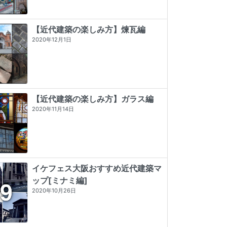
【近代建築の楽しみ方】煉瓦編
2020年12月1日
【近代建築の楽しみ方】ガラス編
2020年11月14日
イケフェス大阪おすすめ近代建築マ
ップ[ミナミ編]
東京店構え マテウシュ・ウルバノヴ
昭和モダン建築巡礼 完全版1945-64
近代建築そもそも講義（新潮新書）
2020年10月26日
ィチ作品集
★★★★★
5 (2)
★★★★
☆
4 (9)
★★★★★
5 (84)