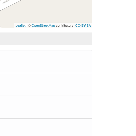
Leaflet
| ©
OpenStreetMap
contributors,
CC-BY-SA