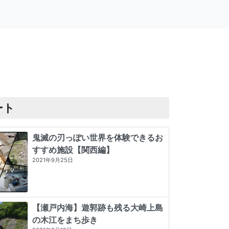
ート
鬼滅の刃っぽい世界を体験できるお
すすめ施設【関西編】
2021年9月25日
【瀬戸内海】遊郭跡も残る大崎上島
の木江をまち歩き