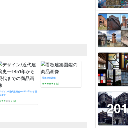
看板建築図鑑
★★★★★
5 (3)
デザイン/近代建築史―1851年から現
代まで
★★★
☆☆
3 (2)
タイル建築探訪
☆☆☆☆☆
0 (0)