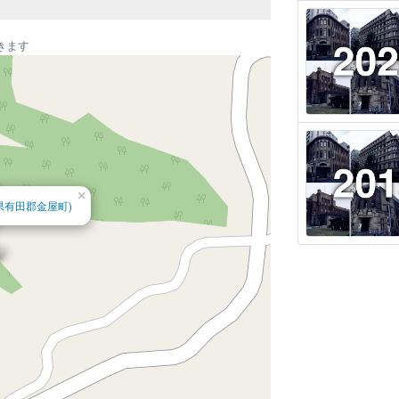
きます
×
県有田郡金屋町)