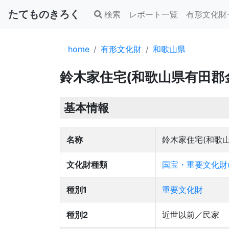
たてものきろく
検索
レポート一覧
有形文化財
home
有形文化財
和歌山県
鈴木家住宅(和歌山県有田郡
基本情報
名称
鈴木家住宅(和歌
文化財種類
国宝・重要文化財(
種別1
重要文化財
種別2
近世以前／民家