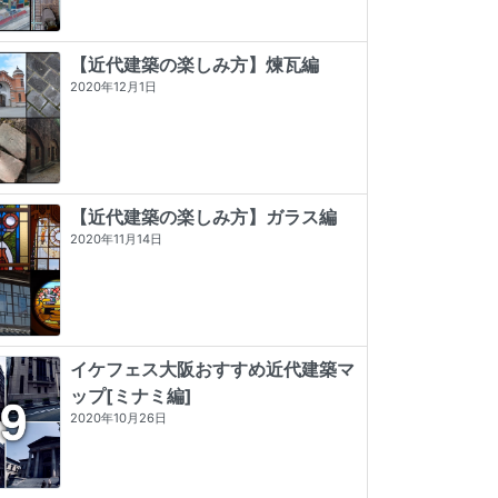
【近代建築の楽しみ方】煉瓦編
2020年12月1日
【近代建築の楽しみ方】ガラス編
2020年11月14日
イケフェス大阪おすすめ近代建築マ
ップ[ミナミ編]
東京店構え マテウシュ・ウルバノヴ
看板建築図鑑
近代建築そもそも講義（新潮新書）
2020年10月26日
ィチ作品集
★★★★★
5 (3)
★★★★
☆
4 (9)
★★★★★
5 (84)