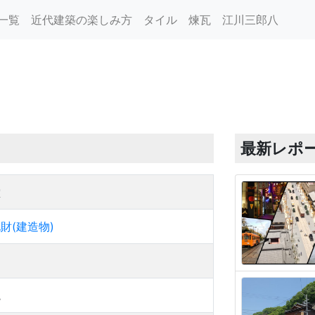
一覧
近代建築の楽しみ方
タイル
煉瓦
江川三郎八
最新レポ
堂
財(建造物)
院