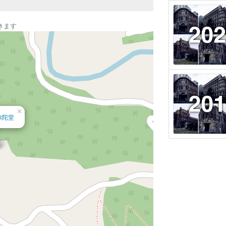
きます
×
弥陀堂