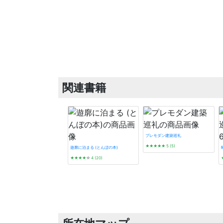
関連書籍
プレモダン建築巡礼
★★★★★
5 (5)
遊廓に泊まる (とんぼの本)
★★★★
☆
4 (20)