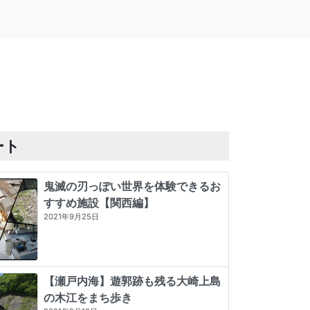
ート
鬼滅の刃っぽい世界を体験できるお
すすめ施設【関西編】
2021年9月25日
【瀬戸内海】遊郭跡も残る大崎上島
の木江をまち歩き