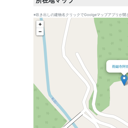
所在地マップ
※吹き出しの建物名クリックでGoolgeマップアプリが開
+
−
雨錫寺阿