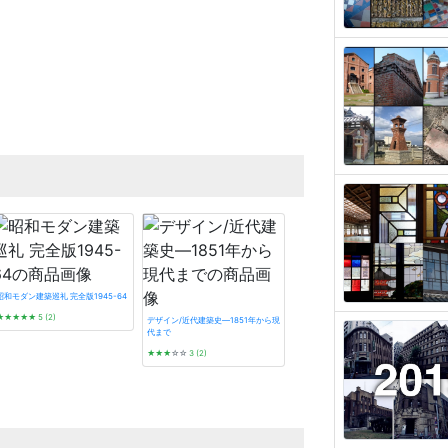
昭和モダン建築巡礼 完全版1945-64
★★★★★
5 (2)
デザイン/近代建築史―1851年から現
代まで
★★★
☆☆
3 (2)
発掘 the OSAKA
☆☆☆☆☆
0 (0)