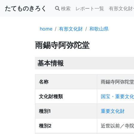
たてものきろく
検索
レポート一覧
有形文化財
home
有形文化財
和歌山県
雨錫寺阿弥陀堂
基本情報
名称
雨錫寺阿弥陀
文化財種類
国宝・重要文化
種別1
重要文化財
種別2
近世以前／寺