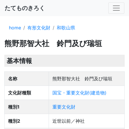
たてものきろく
home
有形文化財
和歌山県
熊野那智大社 鈴門及び瑞垣
基本情報
名称
熊野那智大社 鈴門及び瑞垣
文化財種類
国宝・重要文化財(建造物)
種別1
重要文化財
種別2
近世以前／神社