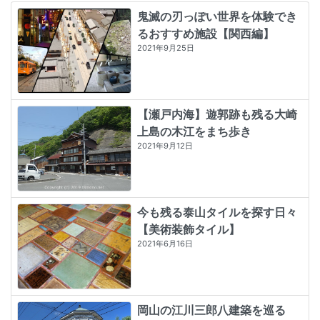
鬼滅の刃っぽい世界を体験でき
るおすすめ施設【関西編】
2021年9月25日
【瀬戸内海】遊郭跡も残る大崎
上島の木江をまち歩き
2021年9月12日
今も残る泰山タイルを探す日々
【美術装飾タイル】
2021年6月16日
岡山の江川三郎八建築を巡る