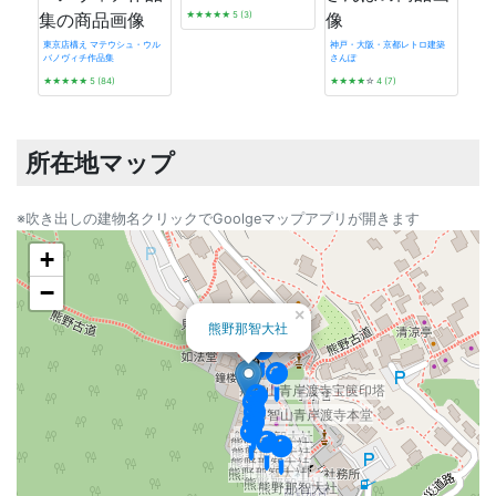
★★★★★
5 (3)
東京店構え マテウシュ・ウル
神戸・大阪・京都レトロ建築
バノヴィチ作品集
さんぽ
昭和
★★★★★
5 (84)
★★★★
☆
4 (7)
1945
★★
所在地マップ
※吹き出しの建物名クリックでGoolgeマップアプリが開きます
+
−
×
熊野那智大社
那智山青岸渡寺宝篋印塔
那智山青岸渡寺本堂
熊野那智大社
熊野那智大社
熊野那智大社
熊野那智大社
熊野那智大社
熊野那智大社
熊野那智大社