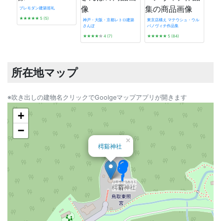
プレモダン建築巡礼
★★★★★
5 (5)
神戸・大阪・京都レトロ建築
東京店構え マテウシュ・ウル
さんぽ
バノヴィチ作品集
タイ
★★★★
☆
4 (7)
★★★★★
5 (84)
☆☆
所在地マップ
※吹き出しの建物名クリックでGoolgeマップアプリが開きます
+
−
×
樗谿神社
樗谿神社
樗谿神社