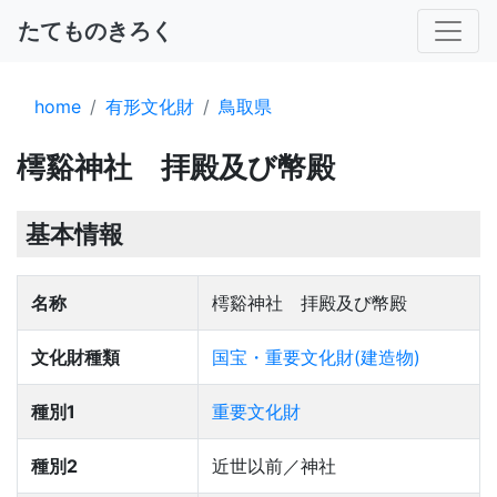
たてものきろく
home
有形文化財
鳥取県
樗谿神社 拝殿及び幣殿
基本情報
名称
樗谿神社 拝殿及び幣殿
文化財種類
国宝・重要文化財(建造物)
種別1
重要文化財
種別2
近世以前／神社