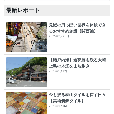
最新レポート
鬼滅の刃っぽい世界を体験でき
立川吉村家住宅米蔵
るおすすめ施設【関西編】
2021年9月25日
【瀬戸内海】遊郭跡も残る大崎
上島の木江をまち歩き
2021年9月12日
今も残る泰山タイルを探す日々
【美術装飾タイル】
2021年6月16日