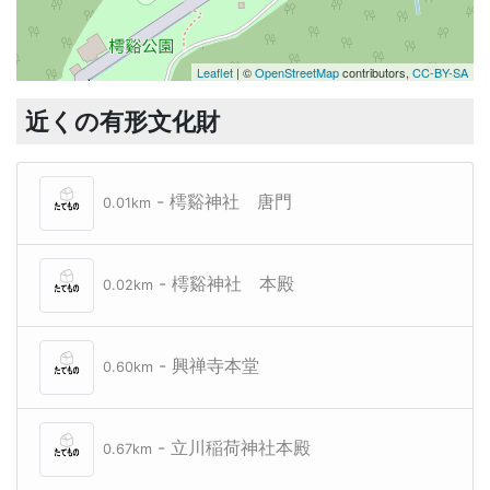
Leaflet
| ©
OpenStreetMap
contributors,
CC-BY-SA
近くの有形文化財
- 樗谿神社 唐門
0.01km
- 樗谿神社 本殿
0.02km
- 興禅寺本堂
0.60km
- 立川稲荷神社本殿
0.67km