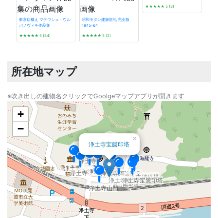
★★★★★
5 (3)
東京店構え マテウシュ・ウル
昭和モダン建築巡礼 完全版
バノヴィチ作品集
1945-64
発掘 t
★★★★★
5 (84)
★★★★★
5 (2)
☆☆
所在地マップ
※吹き出しの建物名クリックでGoolgeマップアプリが開きます
+
−
×
浄土寺宝篋印塔
浄土寺
浄土寺
浄土寺
浄土寺本堂
浄土寺
浄土寺阿弥陀堂
浄土寺納経塔
浄土寺多宝塔
浄土寺宝篋印塔
浄土寺山門