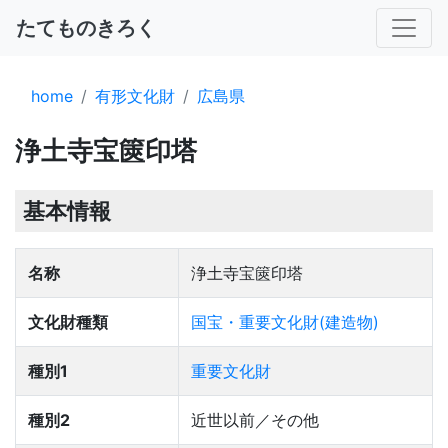
たてものきろく
home
有形文化財
広島県
浄土寺宝篋印塔
基本情報
名称
浄土寺宝篋印塔
文化財種類
国宝・重要文化財(建造物)
種別1
重要文化財
種別2
近世以前／その他