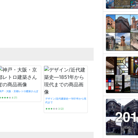
神戸・大阪・京都レトロ建築さんぽ
★★★★
☆
4 (7)
デザイン/近代建築史―1851年から現
代まで
★★★
☆☆
3 (2)
タイル建築探訪
☆☆☆☆☆
0 (0)