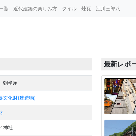
一覧
近代建築の楽しみ方
タイル
煉瓦
江川三郎八
最新レポ
 朝坐屋
要文化財(建造物)
財
／神社