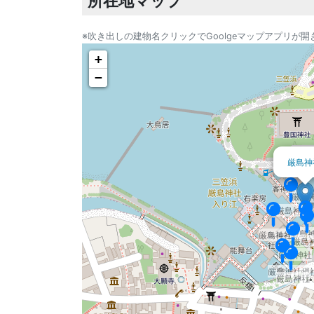
所在地マップ
※吹き出しの建物名クリックでGoolgeマップアプリが開
+
−
厳島神
厳島
厳島神社
厳島
厳島神社
厳島
厳島神社
厳島神社摂
厳島神社