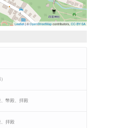
Leaflet
| ©
OpenStreetMap
contributors,
CC-BY-SA
廊）
殿、幣殿、拝殿
殿、拝殿