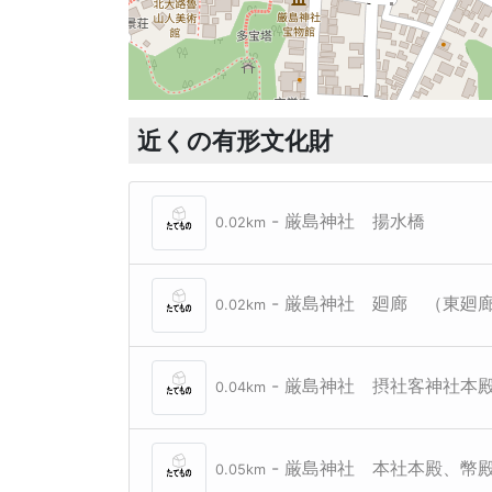
近くの有形文化財
- 厳島神社 揚水橋
0.02km
- 厳島神社 廻廊 （東廻
0.02km
- 厳島神社 摂社客神社本
0.04km
- 厳島神社 本社本殿、幣
0.05km