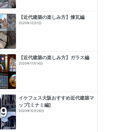
【近代建築の楽しみ方】煉瓦編
2020年12月1日
【近代建築の楽しみ方】ガラス編
2020年11月14日
イケフェス大阪おすすめ近代建築マ
ップ[ミナミ編]
発掘 the OSAKA
東京店構え マテウシュ・ウルバノヴ
遊廓に泊まる (とんぼの本)
2020年10月26日
ィチ作品集
☆☆☆☆☆
0 (0)
★★★★
☆
4 (20)
★★★★★
5 (84)