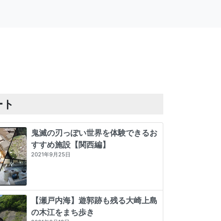
ート
鬼滅の刃っぽい世界を体験できるお
すすめ施設【関西編】
2021年9月25日
【瀬戸内海】遊郭跡も残る大崎上島
の木江をまち歩き