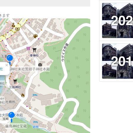
きます
×
社
厳島神社末社荒胡子神社本殿
神社
神社
神社
社大国神社本殿
厳島神社宝蔵