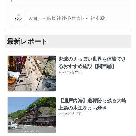
- 厳島神社摂社大国神社本殿
0.18km
最新レポート
鬼滅の刃っぽい世界を体験でき
るおすすめ施設【関西編】
2021年9月25日
【瀬戸内海】遊郭跡も残る大崎
上島の木江をまち歩き
2021年9月12日