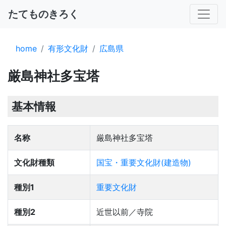
たてものきろく
home
有形文化財
広島県
厳島神社多宝塔
基本情報
名称
厳島神社多宝塔
文化財種類
国宝・重要文化財(建造物)
種別1
重要文化財
種別2
近世以前／寺院