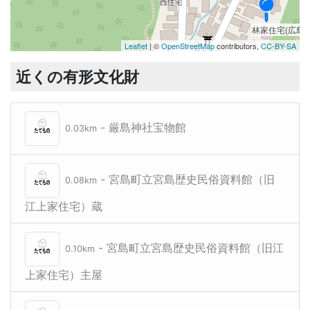
林家住宅(広島
林家住宅(広島
Leaflet
| ©
OpenStreetMap
contributors,
CC-BY-SA
近くの有形文化財
- 厳島神社宝物館
0.03km
- 宮島町立宮島歴史民俗資料館（旧
0.08km
江上家住宅）蔵
- 宮島町立宮島歴史民俗資料館（旧江
0.10km
上家住宅）主屋