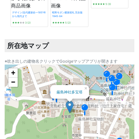
★★★★★
5 (3)
デザイン/近代建築史―1851年
昭和モダン建築巡礼 完全版
から現代まで
1945-64
タイ
★★★
☆☆
3 (2)
★★★★★
5 (2)
☆☆
所在地マップ
※吹き出しの建物名クリックでGoolgeマップアプリが開きます
+
−
厳島神社
厳島神社摂社大
×
厳島神社
厳島神社多宝塔
厳島神社摂社天
厳島神社
宮島町立宮島歴史民俗資料館（旧江上家住宅）主屋
宮島町立宮島歴史民俗資料館（旧江上家住宅）蔵
厳島神社宝物館